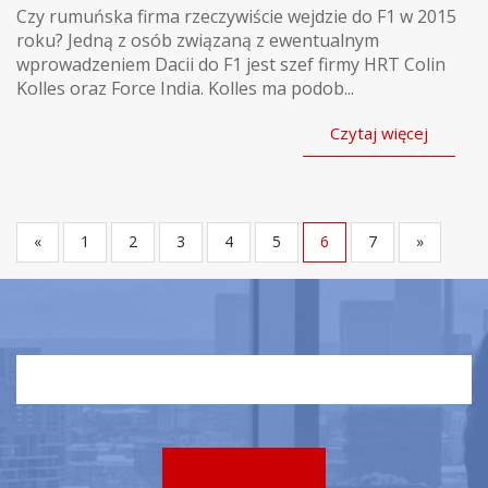
Czy rumuńska firma rzeczywiście wejdzie do F1 w 2015
roku? Jedną z osób związaną z ewentualnym
wprowadzeniem Dacii do F1 jest szef firmy HRT Colin
Kolles oraz Force India. Kolles ma podob...
Czytaj więcej
«
1
2
3
4
5
6
7
»