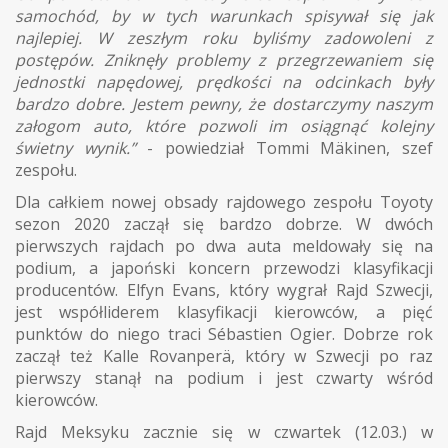
samochód, by w tych warunkach spisywał się jak
najlepiej. W zeszłym roku byliśmy zadowoleni z
postępów. Zniknęły problemy z przegrzewaniem się
jednostki napędowej, prędkości na odcinkach były
bardzo dobre. Jestem pewny, że dostarczymy naszym
załogom auto, które pozwoli im osiągnąć kolejny
świetny wynik.”
- powiedział Tommi Mäkinen, szef
zespołu.
Dla całkiem nowej obsady rajdowego zespołu Toyoty
sezon 2020 zaczął się bardzo dobrze. W dwóch
pierwszych rajdach po dwa auta meldowały się na
podium, a japoński koncern przewodzi klasyfikacji
producentów. Elfyn Evans, który wygrał Rajd Szwecji,
jest współliderem klasyfikacji kierowców, a pięć
punktów do niego traci Sébastien Ogier. Dobrze rok
zaczął też Kalle Rovanperä, który w Szwecji po raz
pierwszy stanął na podium i jest czwarty wśród
kierowców.
Rajd Meksyku zacznie się w czwartek (12.03.) w