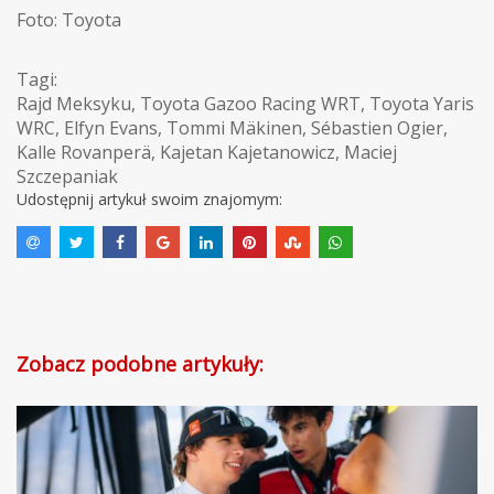
Foto: Toyota
Tagi:
Rajd Meksyku
,
Toyota Gazoo Racing WRT
,
Toyota Yaris
WRC
,
Elfyn Evans
,
Tommi Mäkinen
,
Sébastien Ogier
,
Kalle Rovanperä
,
Kajetan Kajetanowicz
,
Maciej
Szczepaniak
Udostępnij artykuł swoim znajomym:
Zobacz podobne artykuły: