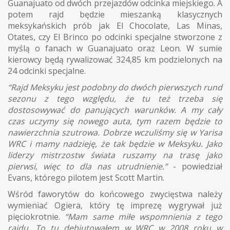
Guanajuato od dwóch przejazdów odcinka miejskiego. A
potem rajd będzie mieszanką klasycznych
meksykańskich prób jak El Chocolate, Las Minas,
Otates, czy El Brinco po odcinki specjalne stworzone z
myślą o fanach w Guanajuato oraz Leon. W sumie
kierowcy będą rywalizować 324,85 km podzielonych na
24 odcinki specjalne.
“Rajd Meksyku jest podobny do dwóch pierwszych rund
sezonu z tego względu, że tu też trzeba się
dostosowywać do panujących warunków. A my cały
czas uczymy się nowego auta, tym razem będzie to
nawierzchnia szutrowa. Dobrze wczuliśmy się w Yarisa
WRC i mamy nadzieję, że tak będzie w Meksyku. Jako
liderzy mistrzostw świata ruszamy na trasę jako
pierwsi, więc to dla nas utrudnienie.”
- powiedział
Evans, którego pilotem jest Scott Martin.
Wśród faworytów do końcowego zwycięstwa należy
wymieniać Ogiera, który tę imprezę wygrywał już
pięciokrotnie.
“Mam same miłe wspomnienia z tego
rajdu. To tu debiutowałem w WRC w 2008 roku w