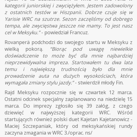
kategorii juniorskiej i zwyciężyłem. Jestem zadowolony
z ostatnich testów w Hiszpanii. Dobrze czuje się w
Yarisie WRC na szutrze. Sezon zaczęliśmy od dobrego
tempa, ale zwycięstwa jeszcze nie mamy. To jest nasz
cel w Meksyku.”
- powiedział Francuz.
Rovanperä podchodzi do swojego startu w Meksyku z
wielką pokorą.
“Biorąc pod uwagę niewielkie
doświadczenie to może być dla mnie najbardziej
nieprzewidywalna impreza. Startowałem tu dwa lata
temu i największą trudnością było dla mnie
prowadzenie auta na dużych wysokościach, która
wymagała zmiany stylu jazdy.”
- stwierdził młody Fin.
Rajd Meksyku rozpocznie się w czwartek 12 marca.
Ostatni odcinek specjalny zaplanowano na niedzielę 15
marca. Do imprezy zgłosiło się 39 załóg, z czego
dziewięć w najwyższej kategorii WRC. Wśród
startujących również polski duet Kajetan Kajetanowicz -
Maciej Szczepaniak, który od meksykańskiej rundy
zaczyna zmagania w WRC 3./oprac. ns/