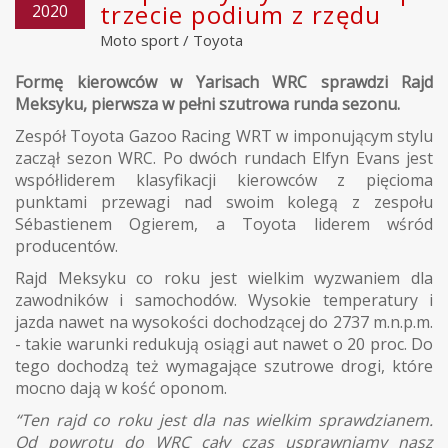
trzecie podium z rzędu
2020
Moto sport
/
Toyota
Formę kierowców w Yarisach WRC sprawdzi Rajd
Meksyku, pierwsza w pełni szutrowa runda sezonu.
Zespół Toyota Gazoo Racing WRT w imponującym stylu
zaczął sezon WRC. Po dwóch rundach Elfyn Evans jest
współliderem klasyfikacji kierowców z pięcioma
punktami przewagi nad swoim kolegą z zespołu
Sébastienem Ogierem, a Toyota liderem wśród
producentów.
Rajd Meksyku co roku jest wielkim wyzwaniem dla
zawodników i samochodów. Wysokie temperatury i
jazda nawet na wysokości dochodzącej do 2737 m.n.p.m.
- takie warunki redukują osiągi aut nawet o 20 proc. Do
tego dochodzą też wymagające szutrowe drogi, które
mocno dają w kość oponom.
“Ten rajd co roku jest dla nas wielkim sprawdzianem.
Od powrotu do WRC cały czas usprawniamy nasz