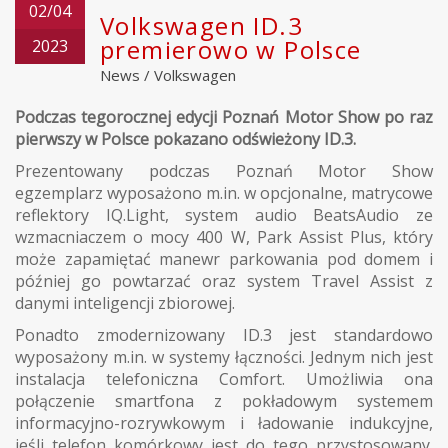
02/04
Volkswagen ID.3
premierowo w Polsce
2023
News
/
Volkswagen
Podczas tegorocznej edycji Poznań Motor Show po raz
pierwszy w Polsce pokazano odświeżony ID.3.
Prezentowany podczas Poznań Motor Show
egzemplarz wyposażono m.in. w opcjonalne, matrycowe
reflektory IQ.Light, system audio BeatsAudio ze
wzmacniaczem o mocy 400 W, Park Assist Plus, który
może zapamiętać manewr parkowania pod domem i
później go powtarzać oraz system Travel Assist z
danymi inteligencji zbiorowej.
Ponadto zmodernizowany ID.3 jest standardowo
wyposażony m.in. w systemy łączności. Jednym nich jest
instalacja telefoniczna Comfort. Umożliwia ona
połączenie smartfona z pokładowym systemem
informacyjno-rozrywkowym i ładowanie indukcyjne,
jeśli telefon komórkowy jest do tego przystosowany.