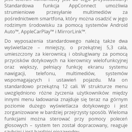
Standardowa funkcja AppConnect umożliwia
strumieniowe przesyłanie multimediów za
pośrednictwem smartfona, który można osadzić w jego
rodzimym środowisku za pomocą systemów Android
Auto™, AppleCarPlay™ i MirrorLink™.
Do wyposażenia standardowego należą także dwa
wyświetlacze – mniejszy, o przekątnej 5,3 cala,
umieszczony za kierownicą i obsługiwany za pomocą
przycisków dotykowych na kierownicy wielofunkcyjnej
oraz większy, pełniący funkcję ekranu systemu
nawigacji, telefonu, multimediów, systemów
wspomagających i ustawień pojazdu. Ma on
standardowo przekątną 12 cali. W strukturze menu
uwzględniono różne życzenia użytkowników: między
innymi menu ładowania znajduje się teraz na górnym
poziomie dużego wyświetlacza dotykowego i jest
zorganizowane w bardziej przejrzysty sposób. Wieloma
funkcjami można sterować przy pomocy poleceń
głosowych – system ten został dopracowany, reaguje
szybciej i jest bardziej niezawodny.