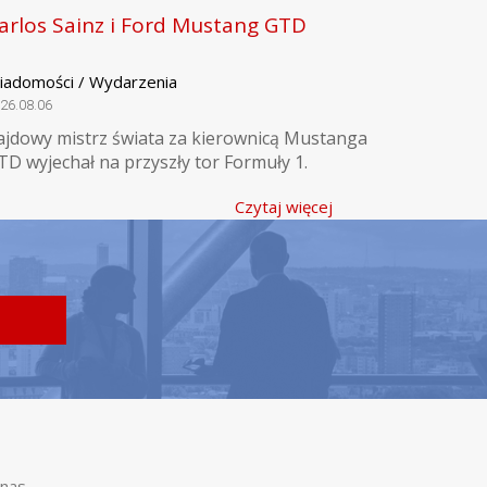
arlos Sainz i Ford Mustang GTD
iadomości / Wydarzenia
26.08.06
ajdowy mistrz świata za kierownicą Mustanga
TD wyjechał na przyszły tor Formuły 1.
Czytaj więcej
nas