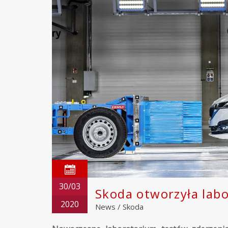
30/03
Skoda otworzyła lab
2020
News
/
Skoda