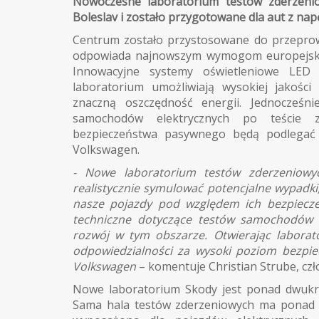
Nowoczesne laboratorium testów zderzenio
Boleslav i zostało przygotowane dla aut z n
Centrum zostało przystosowane do przeprow
odpowiada najnowszym wymogom europejskiej
Innowacyjne systemy oświetleniowe LED
laboratorium umożliwiają wysokiej jakości
znaczną oszczędność energii. Jednocześn
samochodów elektrycznych po teście 
bezpieczeństwa pasywnego będą podlegać
Volkswagen.
- Nowe laboratorium testów zderzeniowy
realistycznie symulować potencjalne wypadk
nasze pojazdy pod względem ich bezpiecze
techniczne dotyczące testów samochodów el
rozwój w tym obszarze. Otwierając laborat
odpowiedzialności za wysoki poziom bezp
Volkswagen
– komentuje Christian Strube, cz
Nowe laboratorium Skody jest ponad dwukr
Sama hala testów zderzeniowych ma ponad 18