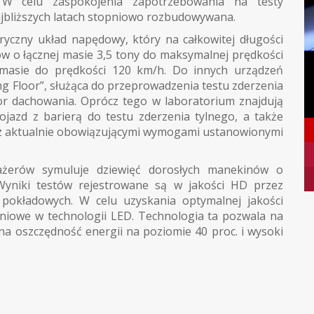
 W celu zaspokojenia zapotrzebowania na testy
jbliższych latach stopniowo rozbudowywana.
ryczny układ napędowy, który na całkowitej długości
w o łącznej masie 3,5 tony do maksymalnej prędkości
masie do prędkości 120 km/h. Do innych urządzeń
g Floor”, służąca do przeprowadzenia testu zderzenia
or dachowania. Oprócz tego w laboratorium znajdują
ojazd z barierą do testu zderzenia tylnego, a także
e z aktualnie obowiązującymi wymogami ustanowionymi
ażerów symuluje dziewięć dorosłych manekinów o
 Wyniki testów rejestrowane są w jakości HD przez
i pokładowych. W celu uzyskania optymalnej jakości
niowe w technologii LED. Technologia ta pozwala na
na oszczędność energii na poziomie 40 proc. i wysoki