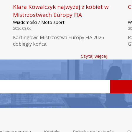
Klara Kowalczyk najwyżej z kobiet w
C
Mistrzostwach Europy FIA
Wiadomości / Moto sport
W
2026.08.06
20
Kartingowe Mistrzostwa Europy FIA 2026
R
dobiegły końca.
G
Czytaj więcej
ulamin serwisu
Kontakt
Polityka prywatności
O 