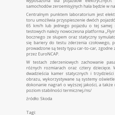
wyposażona dla pojazdów elektrycznych.
samochodów zeroemisyjnych hala będzie w na
Centralnym punktem laboratorium jest elekt
toru umożliwia przyspieszenie dwóch pojazdó
65 km/h lub jednego pojazdu o tej samej 
testowych należy nowoczesna platforma „Flyin
bocznego ze słupem oraz statyczny symulat
się bariery do testu zderzenia czołowego, p
prowadzone są testy typu car-to-car, zgodn
przez EuroNCAP.
W testach zderzeniowych zachowanie pas
różnych rozmiarach oraz cztery dziecięce.
dwadzieścia kamer statycznych i trzydzieśc
obrazu, wykorzystywane są systemy oświetle
dokonanie nagrań o wyższej jakości, a także 
poziom stabilności termicznej./ns/
źródło: Skoda
Tagi: