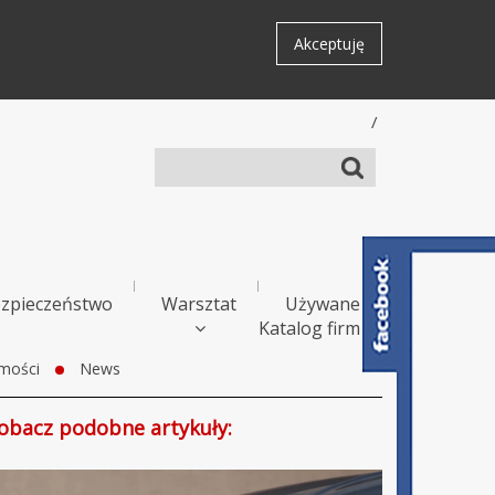
Akceptuję
/
zpieczeństwo
Warsztat
Używane
Katalog firm
mości
News
obacz podobne artykuły: