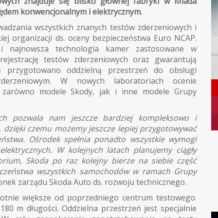
wych znajduje się blisko głównej fabryki w Mladá
apędem konwencjonalnym i elektrycznym.
adzania wszystkich znanych testów zderzeniowych i
 organizacji ds. oceny bezpieczeństwa Euro NCAP.
 i najnowsza technologia kamer zastosowane w
 rejestrację testów zderzeniowych oraz gwarantują
ie przygotowano oddzielną przestrzeń do obsługi
zderzeniowym. W nowych laboratoriach ocenie
 zarówno modele Skody, jak i inne modele Grupy
ch pozwala nam jeszcze bardziej kompleksowo i
i, dzięki czemu możemy jeszcze lepiej przygotowywać
ństwa. Ośrodek spełnia ponadto wszystkie wymogi
ektrycznych. W kolejnych latach planujemy ciągły
orium, Skoda po raz kolejny bierze na siebie część
ieczeństwa wszystkich samochodów w ramach Grupy
łonek zarządu Skoda Auto ds. rozwoju technicznego.
otnie większe od poprzedniego centrum testowego.
0 m długości. Oddzielna przestrzeń jest specjalnie