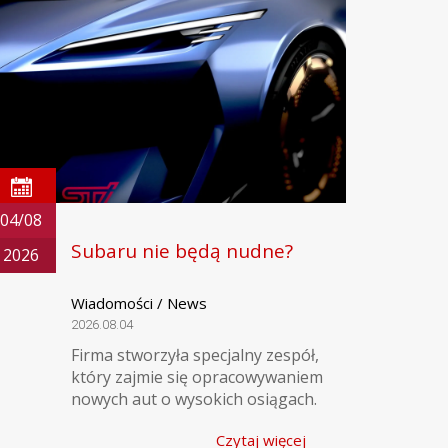
04/08
Subaru nie będą nudne?
2026
Wiadomości / News
2026.08.04
Firma stworzyła specjalny zespół,
który zajmie się opracowywaniem
nowych aut o wysokich osiągach.
Czytaj więcej