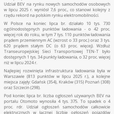
Udział BEV na rynku nowych samochodów osobowych
w lipcu 2025 r. wyniósł 7,6 proc., co stanowi kolejny z
rzędu rekord na polskim rynku elektromobilności.
W Polsce na koniec lipca br. działało 10 tys. 730
ogólnodostępnych punktów ładowania - o 42 proc.
więcej rok do roku, w tym 7 tys. 110 punktów ładowania
prądem przemiennym AC (wzrost o 33 proc.) oraz 3 tys.
620 prądem stałym DC (o 63 proc. więcej). Wzdłuż
Transeuropejskiej Sieci Transportowej TEN-T było
dostępnych 1 tys. 34 punkty ładowania, o 32 proc. więcej
niż w lipcu 2024 r.
Najlepiej rozwinięta infrastruktura ładowania była w
Warszawie (813 punktów w lipcu 2025 r.), a kolejne
miejsca zajęły: Gdańsk (354), Kraków (315) Poznań (308)
oraz Szczecin (298).
Pod koniec lipca br. liczba ogłoszeń używanych BEV na
portalu Otomoto wynosiła 4 tys. 375. To spadek o 4
proc. rdr. Udział ogłoszeń samochodów całkowicie
elektrycznych w łącznej liczbie ogłoszeń pojazdów