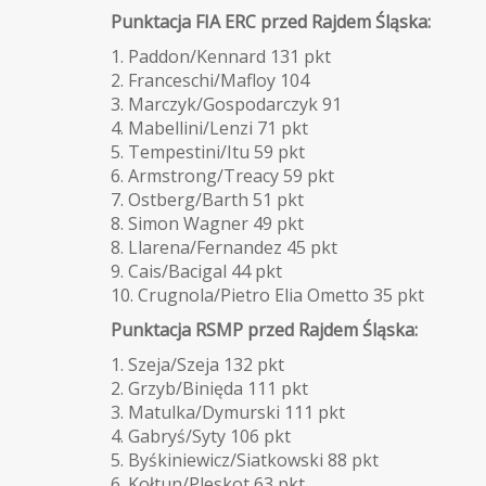
Punktacja FIA ERC przed Rajdem Śląska:
1. Paddon/Kennard 131 pkt
2. Franceschi/Mafloy 104
3. Marczyk/Gospodarczyk 91
4. Mabellini/Lenzi 71 pkt
5. Tempestini/Itu 59 pkt
6. Armstrong/Treacy 59 pkt
7. Ostberg/Barth 51 pkt
8. Simon Wagner 49 pkt
8. Llarena/Fernandez 45 pkt
9. Cais/Bacigal 44 pkt
10. Crugnola/Pietro Elia Ometto 35 pkt
Punktacja RSMP przed Rajdem Śląska:
1. Szeja/Szeja 132 pkt
2. Grzyb/Binięda 111 pkt
3. Matulka/Dymurski 111 pkt
4. Gabryś/Syty 106 pkt
5. Byśkiniewicz/Siatkowski 88 pkt
6. Kołtun/Pleskot 63 pkt