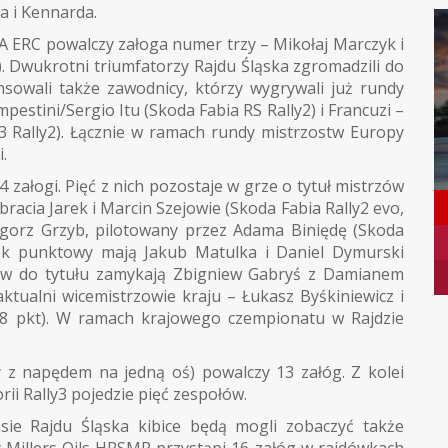
a i Kennarda.
A ERC powalczy załoga numer trzy – Mikołaj Marczyk i
. Dwukrotni triumfatorzy Rajdu Śląska zgromadzili do
nsowali także zawodnicy, którzy wygrywali już rundy
stini/Sergio Itu (Skoda Fabia RS Rally2) i Francuzi –
3 Rally2). Łącznie w ramach rundy mistrzostw Europy
.
4 załogi. Pięć z nich pozostaje w grze o tytuł mistrzów
– bracia Jarek i Marcin Szejowie (Skoda Fabia Rally2 evo,
egorz Grzyb, pilotowany przez Adama Biniędę (Skoda
bek punktowy mają Jakub Matulka i Daniel Dymurski
ntów do tytułu zamykają Zbigniew Gabryś z Damianem
aktualni wicemistrzowie kraju – Łukasz Byśkiniewicz i
 88 pkt). W ramach krajowego czempionatu w Rajdzie
 z napędem na jedną oś) powalczy 13 załóg. Z kolei
ii Rally3 pojedzie pięć zespołów.
asie Rajdu Śląska kibice będą mogli zobaczyć także
 Millers Oils HRSMP przystąpi 16 załóg w rajdówkach