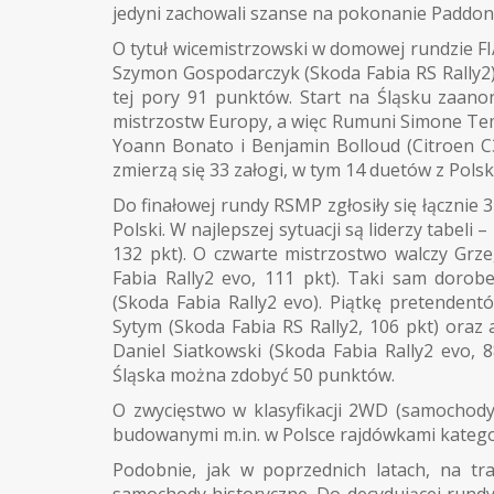
jedyni zachowali szanse na pokonanie Paddon
O tytuł wicemistrzowski w domowej rundzie FI
Szymon Gospodarczyk (Skoda Fabia RS Rally2)
tej pory 91 punktów. Start na Śląsku zaano
mistrzostw Europy, a więc Rumuni Simone Tempe
Yoann Bonato i Benjamin Bolloud (Citroen C
zmierzą się 33 załogi, w tym 14 duetów z Polski
Do finałowej rundy RSMP zgłosiły się łącznie 3
Polski. W najlepszej sytuacji są liderzy tabeli 
132 pkt). O czwarte mistrzostwo walczy Grz
Fabia Rally2 evo, 111 pkt). Taki sam doro
(Skoda Fabia Rally2 evo). Piątkę pretende
Sytym (Skoda Fabia RS Rally2, 106 pkt) oraz 
Daniel Siatkowski (Skoda Fabia Rally2 evo,
Śląska można zdobyć 50 punktów.
O zwycięstwo w klasyfikacji 2WD (samochody
budowanymi m.in. w Polsce rajdówkami kategor
Podobnie, jak w poprzednich latach, na tr
samochody historyczne. Do decydującej rundy