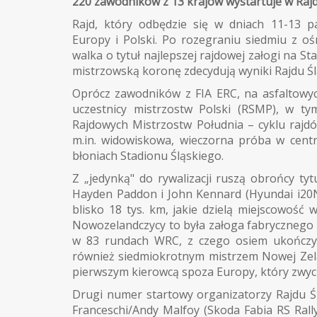
220 zawodników z 13 krajów wystartuje w Rajd
Rajd, który odbędzie się w dniach 11-13 p
Europy i Polski. Po rozegraniu siedmiu z o
walka o tytuł najlepszej rajdowej załogi na St
mistrzowską koronę zdecydują wyniki Rajdu Śl
Oprócz zawodników z FIA ERC, na asfaltowy
uczestnicy mistrzostw Polski (RSMP), w ty
Rajdowych Mistrzostw Południa – cyklu raj
m.in. widowiskowa, wieczorna próba w cent
błoniach Stadionu Śląskiego.
Z „jedynką" do rywalizacji ruszą obrońcy tyt
Hayden Paddon i John Kennard (Hyundai i20
blisko 18 tys. km, jakie dzielą miejscowość 
Nowozelandczycy to była załoga fabrycznego
w 83 rundach WRC, z czego osiem ukończył 
również siedmiokrotnym mistrzem Nowej Zeland
pierwszym kierowcą spoza Europy, który zwyc
Drugi numer startowy organizatorzy Rajdu Śl
Franceschi/Andy Malfoy (Skoda Fabia RS Rall