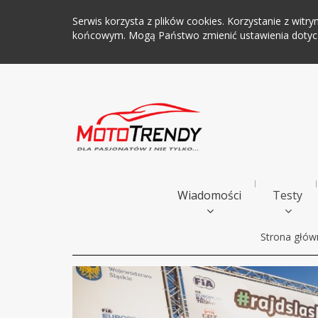
Serwis korzysta z plików cookies. Korzystanie z wi
końcowym. Mogą Państwo zmienić ustawienia dotyczą
Wiadomości
Testy
Strona głów