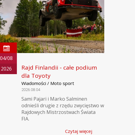
04/08
Rajd Finlandii - całe podium
2026
dla Toyoty
Wiadomości / Moto sport
2026.08.04
Sami Pajari i Marko Salminen
odnieśli drugie z rzędu zwycięstwo w
Rajdowych Mistrzostwach Świata
FIA.
Czytaj więcej