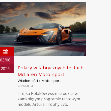
03/08
Polacy w fabrycznych testach
2026
McLaren Motorsport
Wiadomości / Moto sport
2026.08.03
Trójka Polaków weźmie udział w
zamkniętym programie testowym
modelu Artura Trophy Evo.