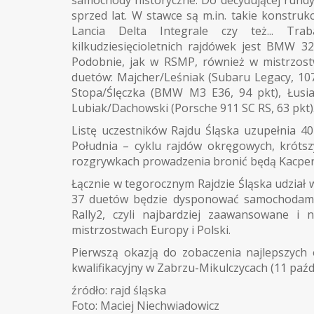
sprzed lat. W stawce są m.in. takie konstru
Lancia Delta Integrale czy też... T
kilkudziesięcioletnich rajdówek jest BMW 320
Podobnie, jak w RSMP, również w mistrzost
duetów: Majcher/Leśniak (Subaru Legacy, 107
Stopa/Ślęczka (BMW M3 E36, 94 pkt), Łusia
Lubiak/Dachowski (Porsche 911 SC RS, 63 pkt)
Listę uczestników Rajdu Śląska uzupełnia 
Południa – cyklu rajdów okręgowych, krótsz
rozgrywkach prowadzenia bronić będą Kacper Po
Łącznie w tegorocznym Rajdzie Śląska udział 
37 duetów będzie dysponować samochodami 
Rally2, czyli najbardziej zaawansowane i
mistrzostwach Europy i Polski.
Pierwszą okazją do zobaczenia najlepszych 
kwalifikacyjny w Zabrzu-Mikulczycach (11 paźdz
źródło: rajd śląska
Foto: Maciej Niechwiadowicz