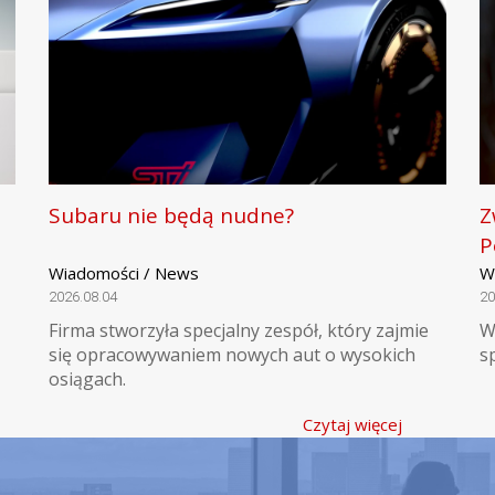
Subaru nie będą nudne?
Z
P
Wiadomości / News
W
2026.08.04
20
Firma stworzyła specjalny zespół, który zajmie
W
się opracowywaniem nowych aut o wysokich
s
osiągach.
Czytaj więcej