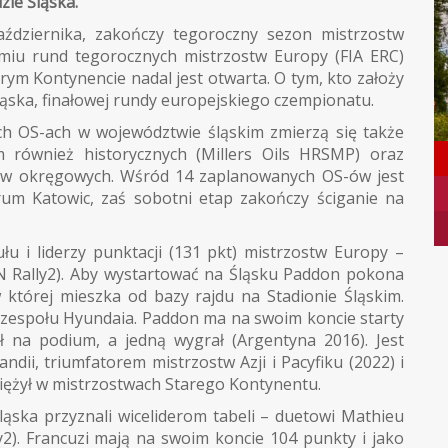
zie Śląska.
aździernika, zakończy tegoroczny sezon mistrzostw
śmiu rund tegorocznych mistrzostw Europy (FIA ERC)
arym Kontynencie nadal jest otwarta. O tym, kto założy
ąska, finałowej rundy europejskiego czempionatu.
ch OS-ach w województwie śląskim zmierzą się także
m również historycznych (Millers Oils HRSMP) oraz
dów okręgowych. Wśród 14 zaplanowanych OS-ów jest
rum Katowic, zaś sobotni etap zakończy ściganie na
ułu i liderzy punktacji (131 pkt) mistrzostw Europy –
N Rally2). Aby wystartować na Śląsku Paddon pokona
w której mieszka od bazy rajdu na Stadionie Śląskim.
 zespołu Hyundaia. Paddon ma na swoim koncie starty
na podium, a jedną wygrał (Argentyna 2016). Jest
ii, triumfatorem mistrzostw Azji i Pacyfiku (2022) i
iężył w mistrzostwach Starego Kontynentu.
ąska przyznali wiceliderom tabeli – duetowi Mathieu
y2). Francuzi mają na swoim koncie 104 punkty i jako