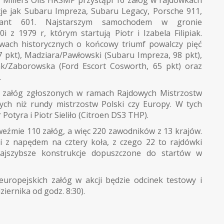
kcje jak Subaru Impreza, Subaru Legacy, Porsche 911,
rabant 601. Najstarszym samochodem w gronie
i z 1979 r, którym startują Piotr i Izabela Filipiak.
wach historycznych o końcowy triumf powalczy pięć
 pkt), Madziara/Pawłowski (Subaru Impreza, 98 pkt),
k/Zaborowska (Ford Escort Cosworth, 65 pkt) oraz
.
40 załóg zgłoszonych w ramach Rajdowych Mistrzostw
ych niż rundy mistrzostw Polski czy Europy. W tych
tyra i Piotr Sieliło (Citroen DS3 THP).
weźmie 110 załóg, a więc 220 zawodników z 13 krajów.
z napędem na cztery koła, z czego 22 to rajdówki
 najszybsze konstrukcje dopuszczone do startów w
europejskich załóg w akcji będzie odcinek testowy i
iernika od godz. 8:30).