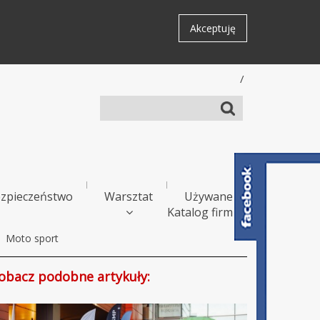
Akceptuję
/
zpieczeństwo
Warsztat
Używane
Katalog firm
Moto sport
obacz podobne artykuły: