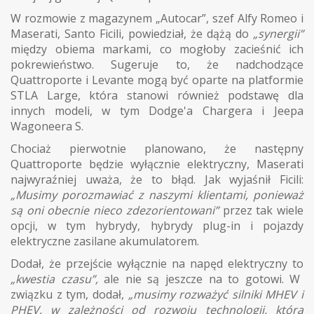
W rozmowie z magazynem „Autocar”, szef Alfy Romeo i
Maserati, Santo Ficili, powiedział, że dążą do
„synergii”
między obiema markami, co mogłoby zacieśnić ich
pokrewieństwo. Sugeruje to, że nadchodzące
Quattroporte i Levante mogą być oparte na platformie
STLA Large, która stanowi również podstawę dla
innych modeli, w tym Dodge'a Chargera i Jeepa
Wagoneera S.
Chociaż pierwotnie planowano, że następny
Quattroporte będzie wyłącznie elektryczny, Maserati
najwyraźniej uważa, że to błąd. Jak wyjaśnił Ficili:
„Musimy porozmawiać z naszymi klientami, ponieważ
są oni obecnie nieco zdezorientowani”
przez tak wiele
opcji, w tym hybrydy, hybrydy plug-in i pojazdy
elektryczne zasilane akumulatorem.
Dodał, że przejście wyłącznie na napęd elektryczny to
„kwestia czasu”,
ale nie są jeszcze na to gotowi. W
związku z tym, dodał,
„musimy rozważyć silniki MHEV i
PHEV, w zależności od rozwoju technologii, którą