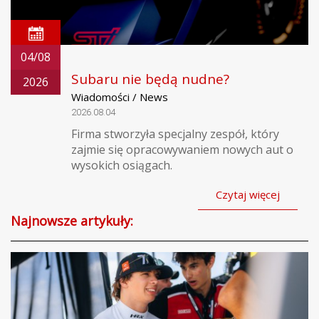
04/08
Subaru nie będą nudne?
2026
Wiadomości / News
2026.08.04
Firma stworzyła specjalny zespół, który
zajmie się opracowywaniem nowych aut o
wysokich osiągach.
Czytaj więcej
Najnowsze artykuły: