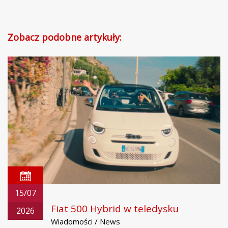
Zobacz podobne artykuły:
15/07
Fiat 500 Hybrid w teledysku
2026
Wiadomości / News