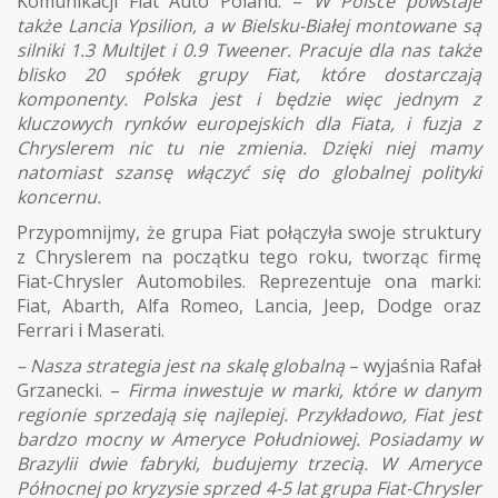
Komunikacji Fiat Auto Poland. –
W Polsce powstaje
także Lancia Ypsilion, a w Bielsku-Białej montowane są
silniki 1.3 MultiJet i 0.9 Tweener. Pracuje dla nas także
blisko 20 spółek grupy Fiat, które dostarczają
komponenty. Polska jest i będzie więc jednym z
kluczowych rynków europejskich dla Fiata, i fuzja z
Chryslerem nic tu nie zmienia. Dzięki niej mamy
natomiast szansę włączyć się do globalnej polityki
koncernu.
Przypomnijmy, że grupa Fiat połączyła swoje struktury
z Chryslerem na początku tego roku, tworząc firmę
Fiat-Chrysler Automobiles. Reprezentuje ona marki:
Fiat, Abarth, Alfa Romeo, Lancia, Jeep, Dodge oraz
Ferrari i Maserati.
– Nasza strategia jest na skalę globalną
– wyjaśnia Rafał
Grzanecki. –
Firma inwestuje w marki, które w danym
regionie sprzedają się najlepiej. Przykładowo, Fiat jest
bardzo mocny w Ameryce Południowej. Posiadamy w
Brazylii dwie fabryki, budujemy trzecią. W Ameryce
Północnej po kryzysie sprzed 4-5 lat grupa Fiat-Chrysler