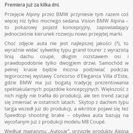
Premiera już za kilka dni.
Przejęcie Alpiny przez BMW przyniesie tym razem coś
więcej niż tylko mocnego sedana. Vision BMW Alpina –
to pokazowy pojazd koncepcyjny, zapowiadający
jednocześnie kierunek rozwoju nowo przejętej marki.
Choć zdjęcie auta nie jest najlepszej jakości (?), to
wyraźnie widać sylwetkę typu grand tourer z wyrazistą
linią dachu coupé, długim rozstawem osi i
prawdopodobnie tylko dwojgiem drzwi. Samochód w
pełnej krasie będzie można podziwiać podczas
tegorocznej wystawy Concorso d'Eleganza Villa d'Este,
gdzie BMW ma już bogatą tradycję prezentowania
spektakularnych pojazdów koncepcyjnych. Większość z
nich nigdy nie trafiła do produkcji, ale ten trend zaczął
się zmieniać w ostatnich latach. Skytop z dachem typu
targa wszedł już do produkcji, a wkrótce pojawi się też
Speedtop shooting brake – obydwa auta bazują na
wycofanym już z produkcji modelu M8 Coupé.
Według magazynu „Autocar”, przyszłe produkty Alpina