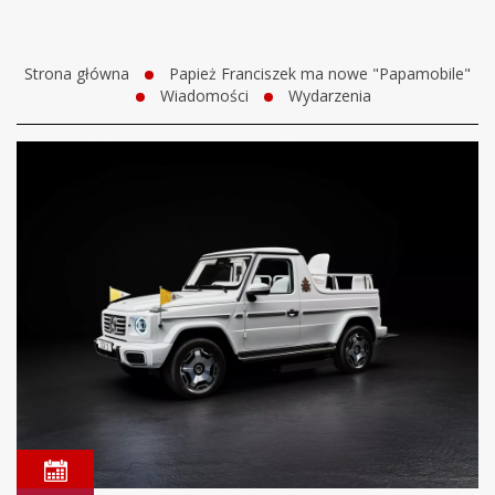
Strona główna
Papież Franciszek ma nowe "Papamobile"
Wiadomości
Wydarzenia