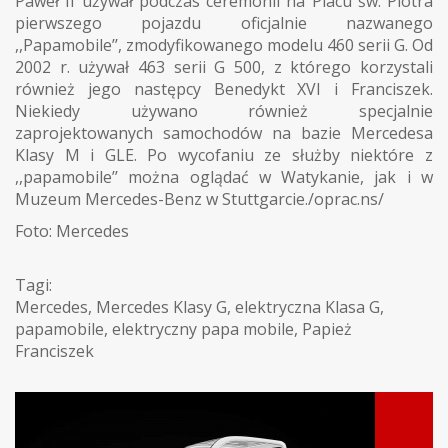
Paweł II używał podczas ceremonii na Placu św. Piotra
pierwszego pojazdu oficjalnie nazwanego
,,Papamobile’’, zmodyfikowanego modelu 460 serii G. Od
2002 r. używał 463 serii G 500, z którego korzystali
również jego następcy Benedykt XVI i Franciszek.
Niekiedy używano również specjalnie
zaprojektowanych samochodów na bazie Mercedesa
Klasy M i GLE. Po wycofaniu ze służby niektóre z
,,papamobile’’ można oglądać w Watykanie, jak i w
Muzeum Mercedes-Benz w Stuttgarcie./oprac.ns/
Foto: Mercedes
Tagi:
Mercedes
,
Mercedes Klasy G
,
elektryczna Klasa G
,
papamobile
,
elektryczny papa mobile
,
Papież
Franciszek