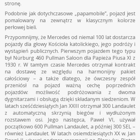
stronę.
Podobnie jak dotychczasowe „papamobile”, pojazd jest
pomalowany na zewnątrz w klasycznym kolorze
perłowej bieli.
Przypomnijmy, że Mercedes od niemal 100 lat dostarcza
pojazdy dla głowy Kościoła katolickiego, jego podróży i
wystąpień publicznych. Pierwszym pojazdem tego typu
był Nürburg 460 Pullman Saloon dla Papieża Piusa XI z
1930 r. W tamtym czasie Mercedes otrzymał kontrakt
na dostawę ze względu na harmonijny pakiet
całościowy – a także dlatego, że ówczesny zespół
przeniósł na pojazd ważną cechę poprzednich
pojazdów: możliwość podróżowania z dwoma
dygnitarzami i obsługą dzięki składanym siedzeniom. W
latach sześćdziesiątych Jan XXIII otrzymał 300 Landaulet
z automatyczną skrzynią biegów i wydłużonym
rozstawem osi. Jego następca, Paweł VI, używał
początkowo 600 Pullman Landaulet, a później 300 SEL –
również Landaulet. W latach osiemdziesiątych XX w. Jan