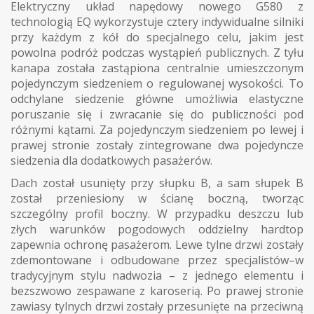
Elektryczny układ napędowy nowego G580 z
technologią EQ wykorzystuje cztery indywidualne silniki
przy każdym z kół do specjalnego celu, jakim jest
powolna podróż podczas wystąpień publicznych. Z tyłu
kanapa została zastąpiona centralnie umieszczonym
pojedynczym siedzeniem o regulowanej wysokości. To
odchylane siedzenie główne umożliwia elastyczne
poruszanie się i zwracanie się do publiczności pod
różnymi kątami. Za pojedynczym siedzeniem po lewej i
prawej stronie zostały zintegrowane dwa pojedyncze
siedzenia dla dodatkowych pasażerów.
Dach został usunięty przy słupku B, a sam słupek B
został przeniesiony w ścianę boczną, tworząc
szczególny profil boczny. W przypadku deszczu lub
złych warunków pogodowych oddzielny hardtop
zapewnia ochronę pasażerom. Lewe tylne drzwi zostały
zdemontowane i odbudowane przez specjalistów–w
tradycyjnym stylu nadwozia – z jednego elementu i
bezszwowo zespawane z karoserią. Po prawej stronie
zawiasy tylnych drzwi zostały przesunięte na przeciwną