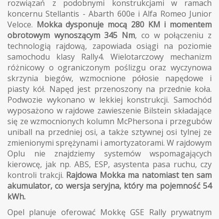
rozwiązań z podobnymi konstrukcjami w ramach
koncernu Stellantis - Abarth 600e i Alfa Romeo Junior
Veloce.
Mokka dysponuje mocą 280 KM i momentem
obrotowym wynoszącym 345 Nm
, co w połączeniu z
technologią rajdową, zapowiada osiągi na poziomie
samochodu klasy Rally4. Wielotarczowy mechanizm
różnicowy o ograniczonym poślizgu oraz wyczynowa
skrzynia biegów, wzmocnione półosie napędowe i
piasty kół. Napęd jest przenoszony na przednie koła.
Podwozie wykonano w lekkiej konstrukcji. Samochód
wyposażono w rajdowe zawieszenie Bilstein składające
się ze wzmocnionych kolumn McPhersona i przegubów
uniball na przedniej osi, a także sztywnej osi tylnej ze
zmienionymi sprężynami i amortyzatorami. W rajdowym
Oplu nie znajdziemy systemów wspomagających
kierowcę, jak np. ABS, ESP, asystenta pasa ruchu, czy
kontroli trakcji.
Rajdowa
Mokka ma natomiast ten sam
akumulator, co wersja seryjna, który ma pojemność 54
kWh.
Opel planuje oferować Mokkę GSE Rally prywatnym