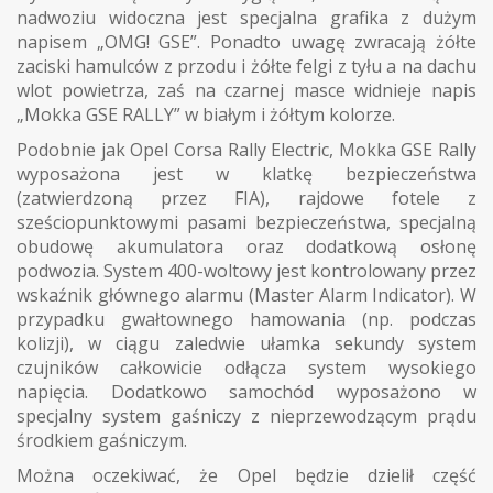
nadwoziu widoczna jest specjalna grafika z dużym
napisem „OMG! GSE”. Ponadto uwagę zwracają żółte
zaciski hamulców z przodu i żółte felgi z tyłu a na dachu
wlot powietrza, zaś na czarnej masce widnieje napis
„Mokka GSE RALLY” w białym i żółtym kolorze.
Podobnie jak Opel Corsa Rally Electric, Mokka GSE Rally
wyposażona jest w klatkę bezpieczeństwa
(zatwierdzoną przez FIA), rajdowe fotele z
sześciopunktowymi pasami bezpieczeństwa, specjalną
obudowę akumulatora oraz dodatkową osłonę
podwozia. System 400-woltowy jest kontrolowany przez
wskaźnik głównego alarmu (Master Alarm Indicator). W
przypadku gwałtownego hamowania (np. podczas
kolizji), w ciągu zaledwie ułamka sekundy system
czujników całkowicie odłącza system wysokiego
napięcia. Dodatkowo samochód wyposażono w
specjalny system gaśniczy z nieprzewodzącym prądu
środkiem gaśniczym.
Można oczekiwać, że Opel będzie dzielił część