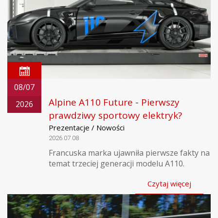
08/07
Alpine A110 Future - Pierwszy
2026
prawdziwy sportowy elektryk?
Prezentacje / Nowości
2026.07.08
Francuska marka ujawniła pierwsze fakty na
temat trzeciej generacji modelu A110.
Czytaj więcej