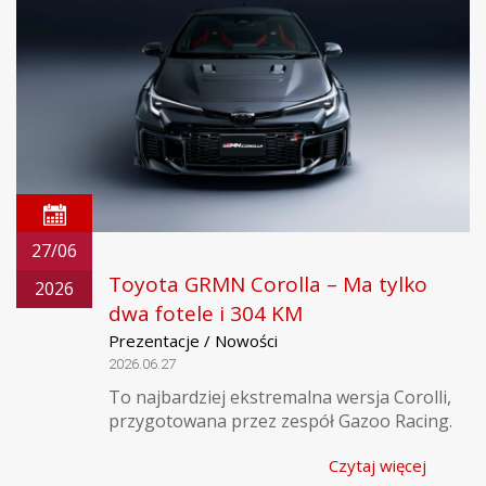
27/06
Toyota GRMN Corolla – Ma tylko
2026
dwa fotele i 304 KM
Prezentacje / Nowości
2026.06.27
To najbardziej ekstremalna wersja Corolli,
przygotowana przez zespół Gazoo Racing.
Czytaj więcej