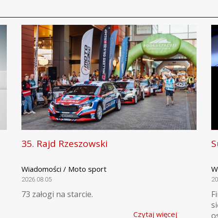
35. Rajd Rzeszowski
S
Wiadomości / Moto sport
W
2026.08.05
20
73 załogi na starcie.
F
s
Czytaj więcej
o