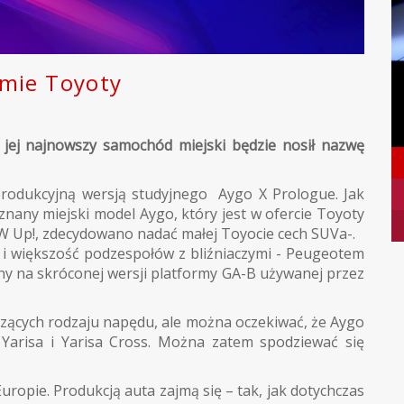
mie Toyoty
e jej najnowszy samochód miejski będzie nosił nazwę
produkcyjną wersją studyjnego Aygo X Prologue. Jak
nany miejski model Aygo, który jest w ofercie Toyoty
VW Up!, zdecydowano nadać małej Toyocie cech SUVa-.
 i większość podzespołów z bliźniaczymi - Peugeotem
ny na skróconej wersji platformy GA-B używanej przez
czących rodzaju napędu, ale można oczekiwać, że Aygo
 Yarisa i Yarisa Cross. Można zatem spodziewać się
ropie. Produkcją auta zajmą się – tak, jak dotychczas