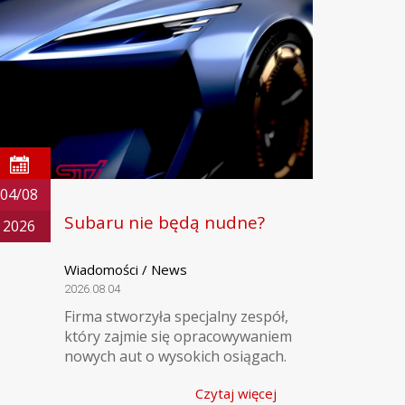
04/08
Subaru nie będą nudne?
2026
Wiadomości / News
2026.08.04
Firma stworzyła specjalny zespół,
który zajmie się opracowywaniem
nowych aut o wysokich osiągach.
Czytaj więcej