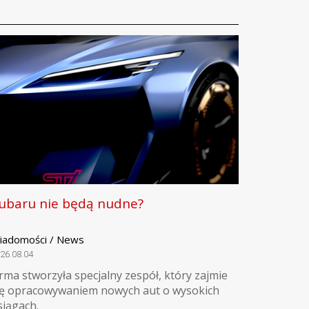
ubaru nie będą nudne?
iadomości / News
26.08.04
irma stworzyła specjalny zespół, który zajmie
ię opracowywaniem nowych aut o wysokich
siągach.