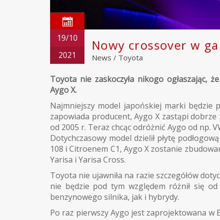
19/10
Nowy crossover w ga
2021
News
/
Toyota
Toyota nie zaskoczyła nikogo ogłaszając, ż
Aygo X.
Najmniejszy model japońskiej marki będzie 
zapowiada producent, Aygo X zastąpi dobrze z
od 2005 r. Teraz chcąc odróżnić Aygo od np. 
Dotychczasowy model dzielił płytę podłogową
108 i Citroenem C1, Aygo X zostanie zbudowa
Yarisa i Yarisa Cross.
Toyota nie ujawniła na razie szczegółów doty
nie będzie pod tym względem różnił się od
benzynowego silnika, jak i hybrydy.
Po raz pierwszy Aygo jest zaprojektowana w Eu