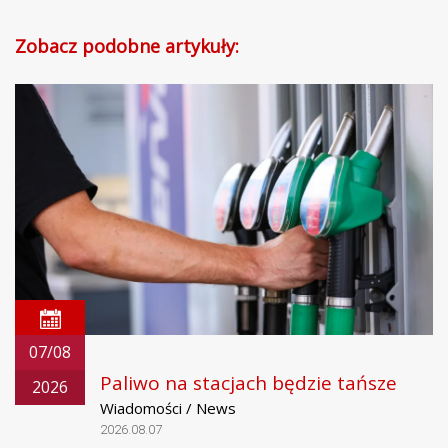
Zobacz podobne artykuły:
07/08
Paliwo na stacjach będzie tańsze
2026
Wiadomości / News
2026.08.07