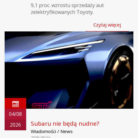
9,1 proc. wzrostu sprzedaży aut
zelektryfikowanych Toyoty.
Czytaj więcej
04/08
Subaru nie będą nudne?
2026
Wiadomości / News
2026.08.04