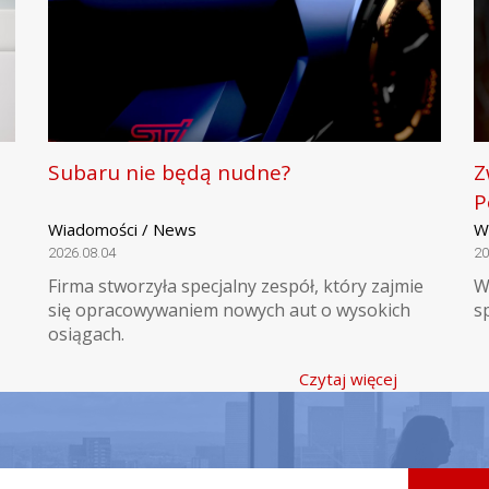
Subaru nie będą nudne?
Z
P
Wiadomości / News
W
2026.08.04
20
Firma stworzyła specjalny zespół, który zajmie
W
się opracowywaniem nowych aut o wysokich
s
osiągach.
Czytaj więcej