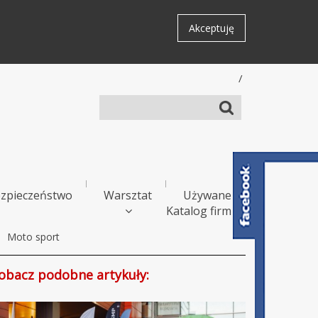
Akceptuję
/
zpieczeństwo
Warsztat
Używane
Katalog firm
Moto sport
obacz podobne artykuły: