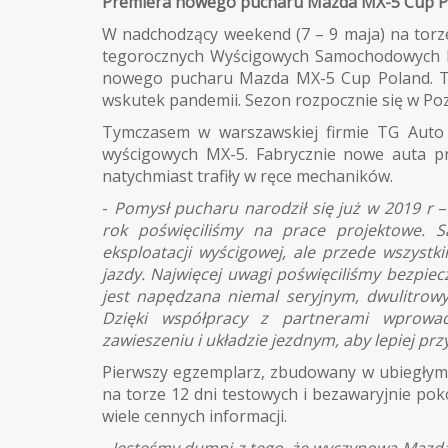
Premiera nowego pucharu Mazda MX-5 Cup Pol
W nadchodzący weekend (7 – 9 maja) na torz
tegorocznych Wyścigowych Samochodowych Mi
nowego pucharu Mazda MX-5 Cup Poland. T
wskutek pandemii. Sezon rozpocznie się w Poz
Tymczasem w warszawskiej firmie TG Auto 
wyścigowych MX-5. Fabrycznie nowe auta pr
natychmiast trafiły w ręce mechaników.
-
Pomysł pucharu narodził się już w 2019 r
–
rok poświęciliśmy na prace projektowe.
eksploatacji wyścigowej, ale przede wszystk
jazdy. Najwięcej uwagi poświęciliśmy bezpie
jest napędzana niemal seryjnym, dwulitrow
Dzięki współpracy z partnerami wprowad
zawieszeniu i układzie jezdnym, aby lepiej 
Pierwszy egzemplarz, zbudowany w ubiegłym r
na torze 12 dni testowych i bezawaryjnie po
wiele cennych informacji.
-
Jesteśmy dumni z tego, że wyczynowa Mazda