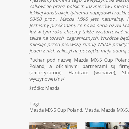
całkowicie przez polskich inżynierów i mech
lekkiej konstrukcji, tylnemu napędowi i rozk
50/50 proc., Mazda MX-5 jest naturalną,
Jesteśmy przekonani, że nowa seria ożywi kra
Już w tym roku chcemy także wystartować na
także na torach zagranicznych. Wkrótce będz
miesiąc przed pierwszą rundą WSMP praktycz
jeden z nich zaliczył na początku maja udaną
Puchar pod nazwą Mazda MX-5 Cup Poland
Poland, a oficjalnymi partnerami są fir
(amortyzatory), Hardrace (wahacze), S
wyczynowe)./ns/
źródło: Mazda
Tagi:
Mazda MX-5 Cup Poland
,
Mazda
,
Mazda MX-5