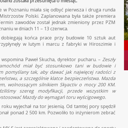
and została przesunięta o miesiąc.
e w Poznaniu miała się odbyć pierwsza i druga runda
strzostw Polski. Zaplanowana była także premiera
ermin zawodów został jednak zmieniony przez PZM
naniu w dniach 11 – 13 czerwca.
dobiegają końca prace przy budowie 10 sztuk aut
zypłynęły w lutym i marcu z fabryki w Hiroszimie i
 wspomina Paweł Skucha, dyrektor pucharu. –
Zeszły
 Samochód miał być stosunkowo tani w budowie i
im pomyślany tak, aby dawać jak najwięcej radości z
czeństwu, a szczególnie klatce bezpieczeństwa. Mazda
ym, wolnossącym silnikiem Skyactiv o mocy 200 KM.
ziliśmy szereg modyfikacji, przede wszystkim w
przystosować Mazdy do wymagań toru wyścigowego.
oku wyjechał na tor jesienią. Od tamtej pory spędził
konał ponad 2 500 km. Pozwoliło to inżynierom zebrać
 MX-5 jest zaprojektowana i zaadaptowana do sportu