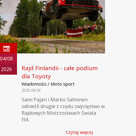
04/08
Rajd Finlandii - całe podium
2026
dla Toyoty
Wiadomości / Moto sport
2026.08.04
Sami Pajari i Marko Salminen
odnieśli drugie z rzędu zwycięstwo w
Rajdowych Mistrzostwach Świata
FIA.
Czytaj więcej