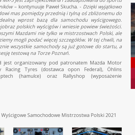
aników
– kontynuuje Paweł Skucha. -
Dzięki wyjątkowo
ładowi mas pomiędzy przednią i tylną oś zbliżonemu do
 idealną wprost bazą dla samochodu wyścigowego.
jobraz polskich wyścigów i wniesie powiew świeżości.
szymi Mazdami nie tylko w mistrzostwach Polski, ale
iemy mogli podać więcej szczegółów. W tej chwili, na
nie wszystkie samochody są już gotowe do startu, a
 sesję testową na Torze Poznań.
 jest organizowany pod patronatem Mazda Motor
my Racing Tyres (dostawca opon Federal), Öhlins
toptech (hamulce) oraz Rallyshop (wyposażenie
,
Wyścigowe Samochodowe Mistrzostwa Polski 2021