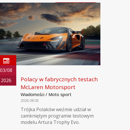
03/08
Polacy w fabrycznych testach
2026
McLaren Motorsport
Wiadomości / Moto sport
2026.08.03
Trójka Polaków weźmie udział w
zamkniętym programie testowym
modelu Artura Trophy Evo.