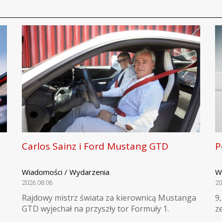
Carlos Sainz i Ford Mustang GTD
P
Wiadomości / Wydarzenia
W
2026.08.06
20
Rajdowy mistrz świata za kierownicą Mustanga
9
GTD wyjechał na przyszły tor Formuły 1.
z