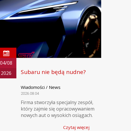
04/08
Subaru nie będą nudne?
2026
Wiadomości / News
2026.08.04
Firma stworzyła specjalny zespół,
który zajmie się opracowywaniem
nowych aut o wysokich osiągach.
Czytaj więcej