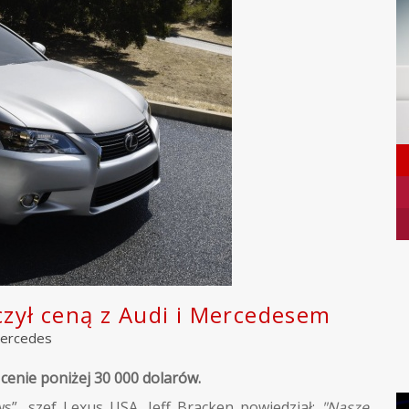
czył ceną z Audi i Mercedesem
ercedes
cenie poniżej 30 000 dolarów.
, szef Lexus USA, Jeff Bracken powiedział:
"Nasze