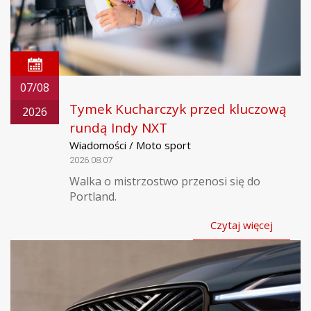
07/08
Tymek Kucharczyk przed kluczową
2026
rundą Indy NXT
Wiadomości / Moto sport
2026.08.07
Walka o mistrzostwo przenosi się do
Portland.
Czytaj więcej