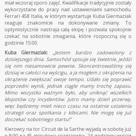
miał wczoraj sporo zajęć. Kwalifikacje tradycyjnie zostały
wykorzystane do pracy nad ustawieniami samochodu.
Ferrari 458 Italia, w którym wystartuje Kuba Giermaziak
reaguje znakomicie na dokonywane zmiany. To
optymistycznie nastraja całą ekipę i pozwala spokojnie
czekać na sobotnie zmagania, które rozpoczną się o
godzinie 15:00.
Kuba Giermaziak:
„Jestem bardzo zadowolony z
dzisiejszego dnia. Samochód spisuje się świetnie, jeździ
się nim niesamowicie pewnie. Skoncentrowaliśmy się
dzisiaj w całości na wyścigu, a ja mogłem z okrążenia na
okrążenie zwiększać swoje tempo. Udało się poprawić
poprzedni wynik, jednak ciągle mamy trochę zapasu.
Mimo wszystko ważnym było, aby uniknąć wszelkich
kłopotów czy incydentów. Jutro mamy dzień przerwy,
więc będziemy mieli nieco czasu na ostatnie ustalenia
strategii oraz spotkania z kibicami. Nie mogę się już
doczekać sobotniego startu!”
Kierowcy na tor Circuit de la Sarthe wyjadą w sobotę już
o 9.00 na 45-minutową rozgrzewkę. 24-godzinny wyścig