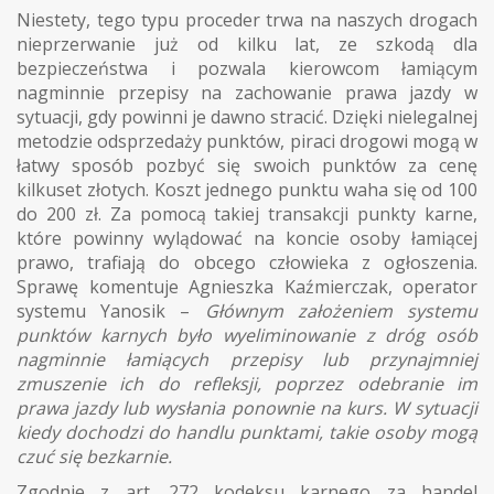
Niestety, tego typu proceder trwa na naszych drogach
nieprzerwanie już od kilku lat, ze szkodą dla
bezpieczeństwa i pozwala kierowcom łamiącym
nagminnie przepisy na zachowanie prawa jazdy w
sytuacji, gdy powinni je dawno stracić. Dzięki nielegalnej
metodzie odsprzedaży punktów, piraci drogowi mogą w
łatwy sposób pozbyć się swoich punktów za cenę
kilkuset złotych. Koszt jednego punktu waha się od 100
do 200 zł. Za pomocą takiej transakcji punkty karne,
które powinny wylądować na koncie osoby łamiącej
prawo, trafiają do obcego człowieka z ogłoszenia.
Sprawę komentuje Agnieszka Kaźmierczak, operator
systemu Yanosik –
Głównym założeniem systemu
punktów karnych było wyeliminowanie z dróg osób
nagminnie łamiących przepisy lub przynajmniej
zmuszenie ich do refleksji, poprzez odebranie im
prawa jazdy lub wysłania ponownie na kurs. W sytuacji
kiedy dochodzi do handlu punktami, takie osoby mogą
czuć się bezkarnie.
Zgodnie z art. 272 kodeksu karnego za handel