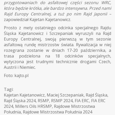
przygotowaniach do asfaltowej części sezonu WRC,
która będzie krótka, ale bardzo intensywna. Przed nami
Rajd Europy Centralnej, a tuż po nim Rajd Japonii –
zapowiedział Kajetan Kajetanowicz.
Prosto z mety ostatniego odcinka specjalnego Rajdu
Śląska Kajetanowicz i Szczepaniak wyruszyli na Rajd
Europy Centralnej, swoją pierwszą w tym sezonie
asfaltową rundę mistrzostw świata. Rywalizacja w niej
rozegrana zostanie w dniach 17-20 października, a
trasa podzielona na 18 odcinków specjalnych,
wytyczona jest trudnymi technicznie drogami Czech,
Austrii i Niemiec.
Foto: kajto.pl
Tagi:
Kajetan Kajetanowicz
,
Maciej Szczepaniak
,
Rajd Śląska
,
Rajd Śląska 2024
,
RSMP
,
RSMP 2024
,
FIA ERC
,
FIA ERC
2024
,
Millers Oils HRSMP
,
Rajdowe Mistrzostwa
Południa
,
Rajdowe Mistrzostwa Południa 2024