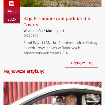
04/08
Rajd Finlandii - całe podium dla
2026
Toyoty
Wiadomości / Moto sport
2026.08.04
Sami Pajari i Marko Salminen odnieśli drugie
z rzędu zwycięstwo w Rajdowych
Mistrzostwach Świata FIA.
Czytaj więcej
Najnowsze artykuły: