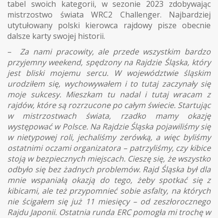
tabel swoich kategorii, w sezonie 2023 zdobywając
mistrzostwo świata WRC2 Challenger. Najbardziej
utytułowany polski kierowca rajdowy pisze obecnie
dalsze karty swojej historii.
–
Za nami pracowity, ale przede wszystkim bardzo
przyjemny weekend, spędzony na Rajdzie Śląska, który
jest bliski mojemu sercu. W województwie śląskim
urodziłem się, wychowywałem i to tutaj zaczynały się
moje sukcesy. Mieszkam tu nadal i tutaj wracam z
rajdów, które są rozrzucone po całym świecie. Startując
w mistrzostwach świata, rzadko mamy okazję
występować w Polsce. Na Rajdzie Śląska pojawiliśmy się
w nietypowej roli, jechaliśmy zerówką, a więc byliśmy
ostatnimi oczami organizatora – patrzyliśmy, czy kibice
stoją w bezpiecznych miejscach. Cieszę się, że wszystko
odbyło się bez żadnych problemów. Rajd Śląska był dla
mnie wspaniałą okazją do tego, żeby spotkać się z
kibicami, ale też przypomnieć sobie asfalty, na których
nie ścigałem się już 11 miesięcy – od zeszłorocznego
Rajdu Japonii. Ostatnia runda ERC pomogła mi trochę w