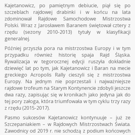
Kajetanowicz, po pamiętnym debiucie, piął się po
szczeblach rajdowej drabinki i w końcu na lata
zdominował Rajdowe Samochodowe Mistrzostwa
Polski. Wraz z Jarosławem Baranem świętował cztery z
rzędu (sezony 2010-2013) tytuły w klasyfikacji
generalnej.
Później przyszła pora na mistrzostwa Europy i w tym
przypadku również historię spaja Rajd Śląska.
Rywalizacja w tegorocznej edycji ruszyła dokładnie
dziewięć lat po tym, jak Kajetanowicz i Baran na mecie
greckiego Acropolis Rally cieszyli się z mistrzostwa
Europy. Na jednym nie poprzestali i najważniejsze
rajdowe trofeum na Starym Kontynencie zdobyli jeszcze
dwa razy, zapisując się w kronikach jako jedyna jak do
tej pory załoga, która triumfowała w tym cyklu trzy razy
z rzędu (2015-2017).
Pasmo sukcesów Kajetanowicz kontynuuje – już ze
Szczepaniakiem – w Rajdowych Mistrzostwach Świata.
Zawodnicy od 2019 r. nie schodzą z podium końcowych