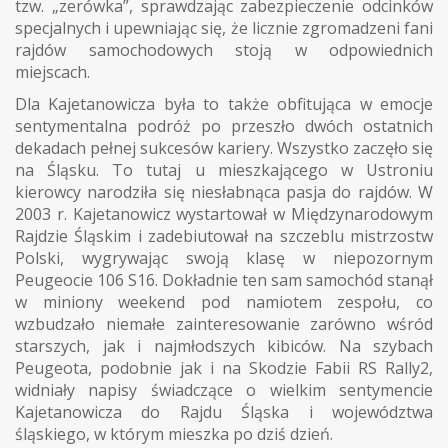
tzw. „zerówka”, sprawdzając zabezpieczenie odcinków
specjalnych i upewniając się, że licznie zgromadzeni fani
rajdów samochodowych stoją w odpowiednich
miejscach.
Dla Kajetanowicza była to także obfitująca w emocje
sentymentalna podróż po przeszło dwóch ostatnich
dekadach pełnej sukcesów kariery. Wszystko zaczęło się
na Śląsku. To tutaj u mieszkającego w Ustroniu
kierowcy narodziła się niesłabnąca pasja do rajdów. W
2003 r. Kajetanowicz wystartował w Międzynarodowym
Rajdzie Śląskim i zadebiutował na szczeblu mistrzostw
Polski, wygrywając swoją klasę w niepozornym
Peugeocie 106 S16. Dokładnie ten sam samochód stanął
w miniony weekend pod namiotem zespołu, co
wzbudzało niemałe zainteresowanie zarówno wśród
starszych, jak i najmłodszych kibiców. Na szybach
Peugeota, podobnie jak i na Skodzie Fabii RS Rally2,
widniały napisy świadczące o wielkim sentymencie
Kajetanowicza do Rajdu Śląska i województwa
śląskiego, w którym mieszka po dziś dzień.