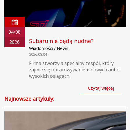
04/08
Subaru nie będą nudne?
2026
Wiadomości / News
2026.08.04
Firma stworzyła specjalny zespół, który
zajmie się opracowywaniem nowych aut o
wysokich osiągach.
Czytaj więcej
Najnowsze artykuły: