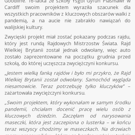
Goodliffe. 16-latka ze szkoły Ysgol Gyfun Plasmawr w
Cardiff swoim projektem wyraziła szacunek dla
wszystkich pracowników z kluczowych obszarów walki z
pandemią, a na aucie nie zabrakło nawiązań do
walijskiej kultury.
Zwycięski projekt miał zostać pokazany podczas rajdu,
który jest rundą Rajdowych Mistrzostw Świata. Rajd
Wielkiej Brytanii został jednak odwołany, więc auto
zostało zaprezentowane na początku grudnia przed
szkołą, do której uczęszcza zwyciężczyni konkursu.
„Jestem wielką fanką rajdów i było mi przykro, że Rajd
Wielkiej Brytanii został odwołany. Samochód wygląda
niesamowicie. Teraz potrzebuję tylko kluczyków”
–
zażartowała zwyciężczyni konkursu.
„Swoim projektem, który wykonałam w samym środku
pandemii, chciałam docenić pracę wielu osób z
kluczowych dziedzin. Zaczęłam od narysowania
maseczki, która jest zaczepiona o lusterka – w końcu
teraz wszyscy chodzimy w maseczkach. Na drzwiach