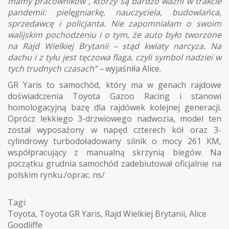
mamy pracowników , którzy są bardzo ważni w trakcie
pandemii: pielęgniarkę, nauczyciela, budowlańca,
sprzedawcę i policjanta. Nie zapomniałam o swoim
walijskim pochodzeniu i o tym, że auto było tworzone
na Rajd Wielkiej Brytanii – stąd kwiaty narcyza. Na
dachu i z tyłu jest tęczowa flaga, czyli symbol nadziei w
tych trudnych czasach” –
wyjaśniła Alice.
GR Yaris to samochód, który ma w genach rajdowe
doświadczenia Toyota Gazoo Racing i stanowi
homologacyjną bazę dla rajdówek kolejnej generacji.
Oprócz lekkiego 3-drzwiowego nadwozia, model ten
został wyposażony w napęd czterech kół oraz 3-
cylindrowy turbodoładowany silnik o mocy 261 KM,
współpracujący z manualną skrzynią biegów. Na
początku grudnia samochód zadebiutował oficjalnie na
polskim rynku./oprac. ns/
Tagi:
Toyota
,
Toyota GR Yaris
,
Rajd Wielkiej Brytanii
,
Alice
Goodliffe