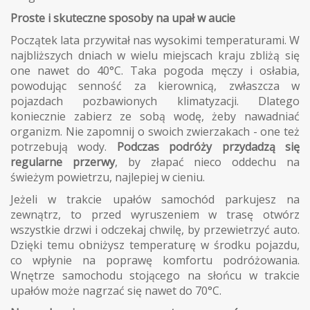
Proste i skuteczne sposoby na upał w aucie
Początek lata przywitał nas wysokimi temperaturami. W
najbliższych dniach w wielu miejscach kraju zbliżą się
one nawet do 40°C. Taka pogoda męczy i osłabia,
powodując senność za kierownicą, zwłaszcza w
pojazdach pozbawionych klimatyzacji. Dlatego
koniecznie zabierz ze sobą wodę, żeby nawadniać
organizm. Nie zapomnij o swoich zwierzakach - one też
potrzebują wody.
Podczas podróży przydadzą się
regularne przerwy
, by złapać nieco oddechu na
świeżym powietrzu, najlepiej w cieniu.
Jeżeli w trakcie upałów samochód parkujesz na
zewnątrz, to przed wyruszeniem w trasę otwórz
wszystkie drzwi i odczekaj chwilę, by przewietrzyć auto.
Dzięki temu obniżysz temperaturę w środku pojazdu,
co wpłynie na poprawę komfortu podróżowania.
Wnętrze samochodu stojącego na słońcu w trakcie
upałów może nagrzać się nawet do 70°C.