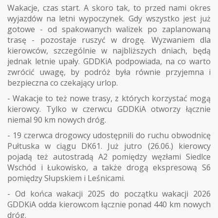
Wakacje, czas start. A skoro tak, to przed nami okres
wyjazdów na letni wypoczynek. Gdy wszystko jest już
gotowe - od spakowanych walizek po zaplanowaną
trasę - pozostaje ruszyć w drogę. Wyzwaniem dla
kierowców, szczególnie w najbliższych dniach, będą
jednak letnie upały. GDDKiA podpowiada, na co warto
zwrócić uwagę, by podróż była równie przyjemna i
bezpieczna co czekający urlop.
- Wakacje to też nowe trasy, z których korzystać mogą
kierowcy. Tylko w czerwcu GDDKiA otworzy łącznie
niemal 90 km nowych dróg.
- 19 czerwca drogowcy udostępnili do ruchu obwodnicę
Pułtuska w ciągu DK61. Już jutro (26.06.) kierowcy
pojadą też autostradą A2 pomiędzy węzłami Siedlce
Wschód i Łukowisko, a także drogą ekspresową S6
pomiędzy Słupskiem i Leśnicami.
- Od końca wakacji 2025 do początku wakacji 2026
GDDKiA odda kierowcom łącznie ponad 440 km nowych
dróg.