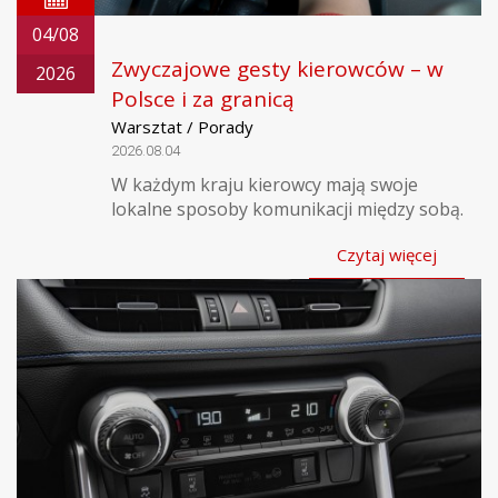
04/08
Zwyczajowe gesty kierowców – w
2026
Polsce i za granicą
Warsztat / Porady
2026.08.04
W każdym kraju kierowcy mają swoje
lokalne sposoby komunikacji między sobą.
Czytaj więcej