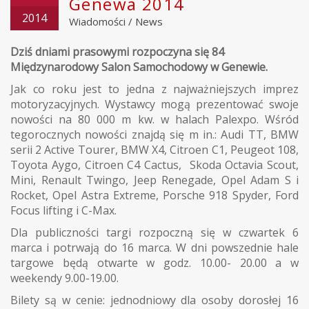
Genewa 2014
2014
Wiadomości
/
News
Dziś dniami prasowymi rozpoczyna się 84
Międzynarodowy Salon Samochodowy w Genewie.
Jak co roku jest to jedna z najważniejszych imprez
motoryzacyjnych. Wystawcy mogą prezentować swoje
nowości na 80 000 m kw. w halach Palexpo. Wśród
tegorocznych nowości znajdą się m in.: Audi TT, BMW
serii 2 Active Tourer, BMW X4, Citroen C1, Peugeot 108,
Toyota Aygo, Citroen C4 Cactus, Skoda Octavia Scout,
Mini, Renault Twingo, Jeep Renegade, Opel Adam S i
Rocket, Opel Astra Extreme, Porsche 918 Spyder, Ford
Focus lifting i C-Max.
Dla publiczności targi rozpoczną się w czwartek 6
marca i potrwają do 16 marca. W dni powszednie hale
targowe będą otwarte w godz. 10.00- 20.00 a w
weekendy 9.00-19.00.
Bilety są w cenie: jednodniowy dla osoby dorosłej 16