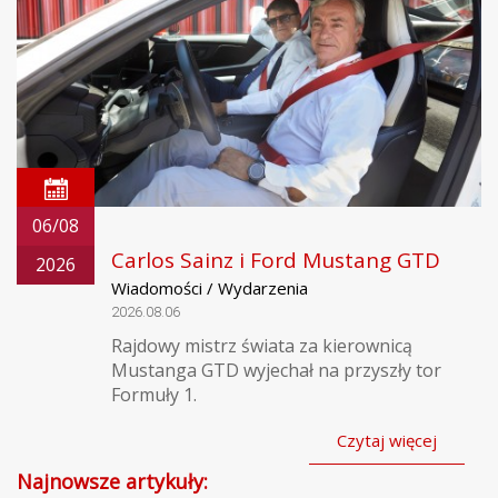
06/08
Carlos Sainz i Ford Mustang GTD
2026
Wiadomości / Wydarzenia
2026.08.06
Rajdowy mistrz świata za kierownicą
Mustanga GTD wyjechał na przyszły tor
Formuły 1.
Czytaj więcej
Najnowsze artykuły: