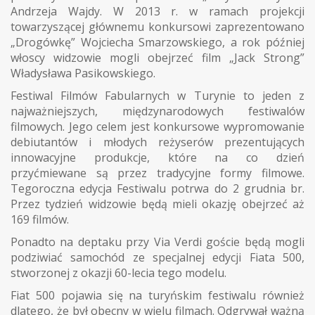
Andrzeja Wajdy. W 2013 r. w ramach projekcji
towarzyszącej głównemu konkursowi zaprezentowano
„Drogówkę” Wojciecha Smarzowskiego, a rok później
włoscy widzowie mogli obejrzeć film „Jack Strong”
Władysława Pasikowskiego.
Festiwal Filmów Fabularnych w Turynie to jeden z
najważniejszych, międzynarodowych festiwalów
filmowych. Jego celem jest konkursowe wypromowanie
debiutantów i młodych reżyserów prezentujących
innowacyjne produkcje, które na co dzień
przyćmiewane są przez tradycyjne formy filmowe.
Tegoroczna edycja Festiwalu potrwa do 2 grudnia br.
Przez tydzień widzowie będą mieli okazję obejrzeć aż
169 filmów.
Ponadto na deptaku przy Via Verdi goście będą mogli
podziwiać samochód ze specjalnej edycji Fiata 500,
stworzonej z okazji 60-lecia tego modelu.
Fiat 500 pojawia się na turyńskim festiwalu również
dlatego, że był obecny w wielu filmach. Odgrywał ważną