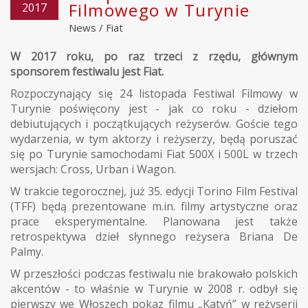
Filmowego w Turynie
2017
News
/
Fiat
W 2017 roku, po raz trzeci z rzędu, głównym
sponsorem festiwalu jest Fiat.
Rozpoczynający się 24 listopada Festiwal Filmowy w
Turynie poświęcony jest - jak co roku - dziełom
debiutujących i początkujących reżyserów. Goście tego
wydarzenia, w tym aktorzy i reżyserzy, będą poruszać
się po Turynie samochodami Fiat 500X i 500L w trzech
wersjach: Cross, Urban i Wagon.
W trakcie tegorocznej, już 35. edycji Torino Film Festival
(TFF) będą prezentowane m.in. filmy artystyczne oraz
prace eksperymentalne. Planowana jest także
retrospektywa dzieł słynnego reżysera Briana De
Palmy.
W przeszłości podczas festiwalu nie brakowało polskich
akcentów - to właśnie w Turynie w 2008 r. odbył się
pierwszy we Włoszech pokaz filmu „Katyń” w reżyserii