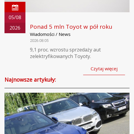
05/08
Ponad 5 mln Toyot w pół roku
2026
Wiadomości / News
2026.08.05
9,1 proc. wzrostu sprzedaży aut
zelektryfikowanych Toyoty.
Czytaj więcej
Najnowsze artykuły: