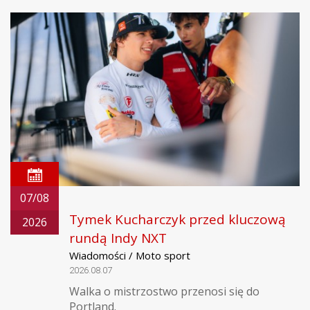
07/08
Tymek Kucharczyk przed kluczową
2026
rundą Indy NXT
Wiadomości / Moto sport
2026.08.07
Walka o mistrzostwo przenosi się do
Portland.