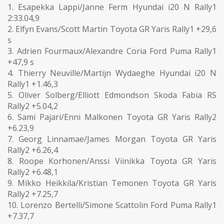
1. Esapekka Lappi/Janne Ferm Hyundai i20 N Rally1
2:33.04,9
2. Elfyn Evans/Scott Martin Toyota GR Yaris Rally1 +29,6
s
3. Adrien Fourmaux/Alexandre Coria Ford Puma Rally1
+47,9 s
4. Thierry Neuville/Martijn Wydaeghe Hyundai i20 N
Rally1 +1.46,3
5. Oliver Solberg/Elliott Edmondson Skoda Fabia RS
Rally2 +5.04,2
6. Sami Pajari/Enni Malkonen Toyota GR Yaris Rally2
+6.23,9
7. Georg Linnamae/James Morgan Toyota GR Yaris
Rally2 +6.26,4
8. Roope Korhonen/Anssi Viinikka Toyota GR Yaris
Rally2 +6.48,1
9. Mikko Heikkila/Kristian Temonen Toyota GR Yaris
Rally2 +7.25,7
10. Lorenzo Bertelli/Simone Scattolin Ford Puma Rally1
+7.37,7