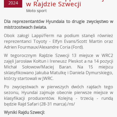
w Rajdzie Szwecji
2024
Moto sport
Dla reprezentantów Hyundaia to drugie zwycięstwo w
mistrzostwach świata.
Obok załogi Lappi/Ferm na podium stanęli również
reprezentanci Toyoty - Elfyn Evans/Scott Martin oraz
Adrien Fourmaux/Alexandre Coria (Ford).
W tegorocznym Rajdzie Szwecji 13 miejsce w WRC2
zajęli Jarosław Kołtun i Ireneusz Pleskot a na 14 pozycji
Michał Sołowow/Maciej Baran. Na 15 miejscu
sklasyfikowano Jakuba Matulkę i Daniela Dymurskiego,
którzy startowali w JWRC.
Po zwycięstwach w pierwszych dwóch rajdach tego
sezonu, Hyundai zajmuje obecnie pierwsze miejsce w
klasyfikacji producentów. Kolejną - trzecią - rundą
będzie Rajd Safari (28-31 marca)./ns/
Wyniki Rajdu Szwecji: