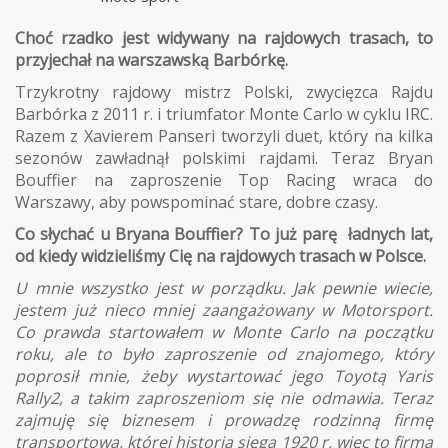
Choć rzadko jest widywany na rajdowych trasach, to
przyjechał na warszawską Barbórkę.
Trzykrotny rajdowy mistrz Polski, zwycięzca Rajdu
Barbórka z 2011 r. i triumfator Monte Carlo w cyklu IRC.
Razem z Xavierem Panseri tworzyli duet, który na kilka
sezonów zawładnął polskimi rajdami. Teraz Bryan
Bouffier na zaproszenie Top Racing wraca do
Warszawy, aby powspominać stare, dobre czasy.
Co słychać u Bryana Bouffier? To już parę ładnych lat,
od kiedy widzieliśmy Cię na rajdowych trasach w Polsce.
U mnie wszystko jest w porządku. Jak pewnie wiecie,
jestem już nieco mniej zaangażowany w Motorsport.
Co prawda startowałem w Monte Carlo na początku
roku, ale to było zaproszenie od znajomego, który
poprosił mnie, żeby wystartować jego Toyotą Yaris
Rally2, a takim zaproszeniom się nie odmawia. Teraz
zajmuję się biznesem i prowadzę rodzinną firmę
transportową, której historia sięga 1920 r, więc to firma