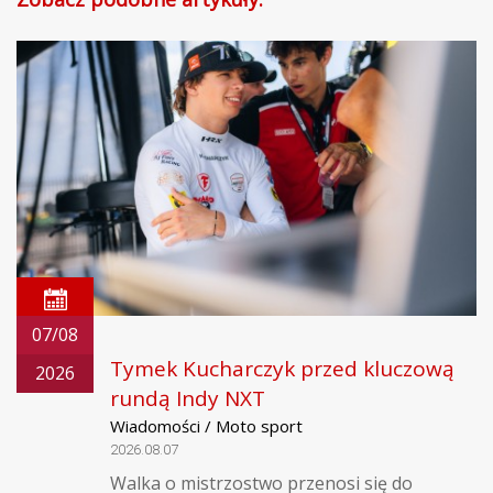
07/08
Tymek Kucharczyk przed kluczową
2026
rundą Indy NXT
Wiadomości / Moto sport
2026.08.07
Walka o mistrzostwo przenosi się do