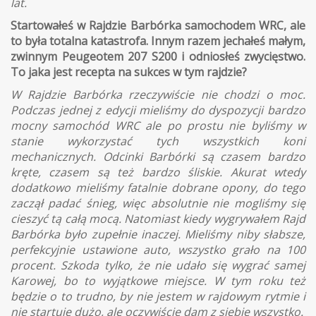
lat.
Startowałeś w Rajdzie Barbórka samochodem WRC, ale
to była totalna katastrofa. Innym razem jechałeś małym,
zwinnym Peugeotem 207 S200 i odniosłeś zwycięstwo.
To jaka jest recepta na sukces w tym rajdzie?
W Rajdzie Barbórka rzeczywiście nie chodzi o moc.
Podczas jednej z edycji mieliśmy do dyspozycji bardzo
mocny samochód WRC ale po prostu nie byliśmy w
stanie wykorzystać tych wszystkich koni
mechanicznych. Odcinki Barbórki są czasem bardzo
kręte, czasem są też bardzo śliskie. Akurat wtedy
dodatkowo mieliśmy fatalnie dobrane opony, do tego
zaczął padać śnieg, więc absolutnie nie mogliśmy się
cieszyć tą całą mocą. Natomiast kiedy wygrywałem Rajd
Barbórka było zupełnie inaczej. Mieliśmy niby słabsze,
perfekcyjnie ustawione auto, wszystko grało na 100
procent. Szkoda tylko, że nie udało się wygrać samej
Karowej, bo to wyjątkowe miejsce. W tym roku też
będzie o to trudno, by nie jestem w rajdowym rytmie i
nie startuje dużo, ale oczywiście dam z siebie wszystko.