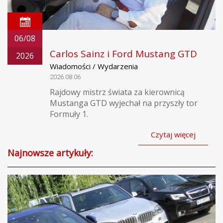
06/08
Carlos Sainz i Ford Mustang GTD
2026
Wiadomości / Wydarzenia
2026.08.06
Rajdowy mistrz świata za kierownicą
Mustanga GTD wyjechał na przyszły tor
Formuły 1.
Czytaj więcej
Najnowsze artykuły: