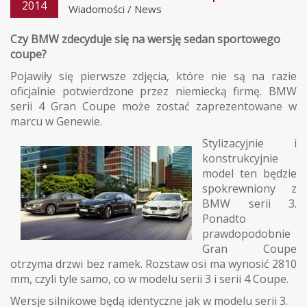
2014
Wiadomości
/
News
Czy BMW zdecyduje się na wersję sedan sportowego
coupe?
Pojawiły się pierwsze zdjęcia, które nie są na razie
oficjalnie potwierdzone przez niemiecką firmę. BMW
serii 4 Gran Coupe może zostać zaprezentowane w
marcu w Genewie.
Stylizacyjnie i
konstrukcyjnie
model ten będzie
spokrewniony z
BMW serii 3.
Ponadto
prawdopodobnie
Gran Coupe
otrzyma drzwi bez ramek. Rozstaw osi ma wynosić 2810
mm, czyli tyle samo, co w modelu serii 3 i serii 4 Coupe.
Wersje silnikowe będą identyczne jak w modelu serii 3.