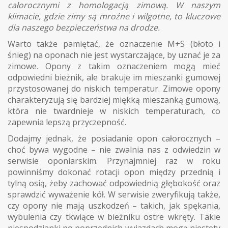
całorocznymi z homologacją zimową. W naszym
klimacie, gdzie zimy są mroźne i wilgotne, to kluczowe
dla naszego bezpieczeństwa na drodze.
Warto także pamiętać, że oznaczenie M+S (błoto i
śnieg) na oponach nie jest wystarczające, by uznać je za
zimowe. Opony z takim oznaczeniem mogą mieć
odpowiedni bieżnik, ale brakuje im mieszanki gumowej
przystosowanej do niskich temperatur. Zimowe opony
charakteryzują się bardziej miękką mieszanką gumową,
która nie twardnieje w niskich temperaturach, co
zapewnia lepszą przyczepność.
Dodajmy jednak, że posiadanie opon całorocznych –
choć bywa wygodne – nie zwalnia nas z odwiedzin w
serwisie oponiarskim. Przynajmniej raz w roku
powinniśmy dokonać rotacji opon między przednią i
tylną osią, żeby zachować odpowiednią głębokość oraz
sprawdzić wyważenie kół. W serwisie zweryfikują także,
czy opony nie mają uszkodzeń – takich, jak spękania,
wybulenia czy tkwiące w bieżniku ostre wkręty. Takie
niespodzianki po poprzednich wyjazdach mogą niestety