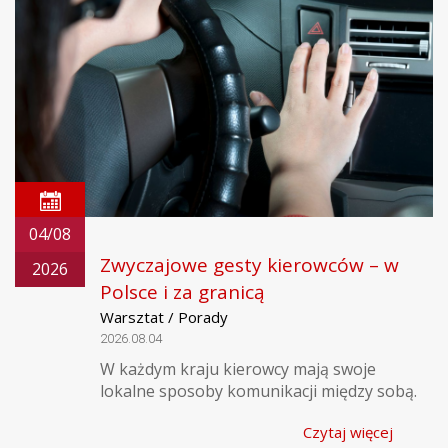
04/08
Zwyczajowe gesty kierowców – w
2026
Polsce i za granicą
Warsztat / Porady
2026.08.04
W każdym kraju kierowcy mają swoje
lokalne sposoby komunikacji między sobą.
Czytaj więcej