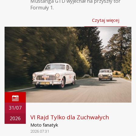
Mustanga GTD wyjechał na przyszły tor
Formuły 1.
Czytaj więcej
31/07
VI Rajd Tylko dla Zuchwałych
2026
Moto fanatyk
2026.07.31