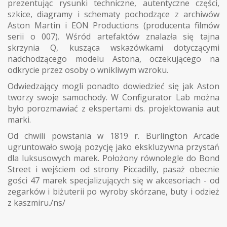
prezentując rysunki techniczne, autentyczne części,
szkice, diagramy i schematy pochodzące z archiwów
Aston Martin i EON Productions (producenta filmów
serii o 007). Wśród artefaktów znalazła się tajna
skrzynia Q, kusząca wskazówkami dotyczącymi
nadchodzącego modelu Astona, oczekującego na
odkrycie przez osoby o wnikliwym wzroku.
Odwiedzający mogli ponadto dowiedzieć się jak Aston
tworzy swoje samochody. W Configurator Lab można
było porozmawiać z ekspertami ds. projektowania aut
marki.
Od chwili powstania w 1819 r. Burlington Arcade
ugruntowało swoją pozycję jako ekskluzywna przystań
dla luksusowych marek. Położony równolegle do Bond
Street i wejściem od strony Piccadilly, pasaż obecnie
gości 47 marek specjalizujących się w akcesoriach - od
zegarków i biżuterii po wyroby skórzane, buty i odzież
z kaszmiru./ns/