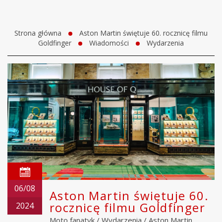
Strona główna
Aston Martin świętuje 60. rocznicę filmu
Goldfinger
Wiadomości
Wydarzenia
06/08
Aston Martin świętuje 60.
rocznicę filmu Goldfinger
2024
Moto fanatyk
/
Wydarzenia
/
Aston Martin