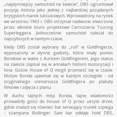
„najsłynniejszy samochód na świecie”, DB5 ugruntował
pozycję Astona jako jednej z najbardziej pożądanych
brytyjskich marek luksusowych. Wprowadzony na rynek
we wrześniu 1963 r. DB5 otrzymał nadwozie stworzone
przez włoskie biuro projektowe Carrozzeria Touring
Superleggera. Jednocześnie samochód należał do
najszybszych w tamtym czasie.
Kiedy DB5 został wybrany do „roli” w Goldfingerze,
wyposażony w słynne gadżety, które miały pomóc
Bondowi w walce z Auricem Goldfingerem, jego status
na zawsze zapisał się w annałach historii motoryzacji i
kina. Goście House of Q mogli przenieść się w czasie.
Motyw Bonda ujawniał się w każdym szczególe - od
oryginalnego scenariusza Goldfingera po plakaty
filmowe i zdjęcia z planu.
W duchu tajnych misji Bonda, tajne wiadomości
prowadziły gości do House of Q przez ukryte drzwi,
gdzie znalazł się również bar serwujący trunek szpiega
- szampana Bollinger. Sam bar oddaje hołd DB5,