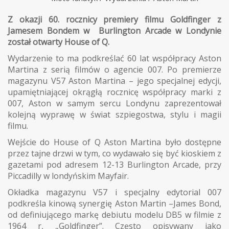
Z okazji 60. rocznicy premiery filmu Goldfinger z
Jamesem Bondem w Burlington Arcade w Londynie
został otwarty House of Q.
Wydarzenie to ma podkreślać 60 lat współpracy Aston
Martina z serią filmów o agencie 007. Po premierze
magazynu V57 Aston Martina – jego specjalnej edycji,
upamiętniającej okrągłą rocznicę współpracy marki z
007, Aston w samym sercu Londynu zaprezentował
kolejną wyprawę w świat szpiegostwa, stylu i magii
filmu.
Wejście do House of Q Aston Martina było dostępne
przez tajne drzwi w tym, co wydawało się być kioskiem z
gazetami pod adresem 12-13 Burlington Arcade, przy
Piccadilly w londyńskim Mayfair.
Okładka magazynu V57 i specjalny edytorial 007
podkreśla kinową synergię Aston Martin –James Bond,
od definiującego markę debiutu modelu DB5 w filmie z
1964 r, „Goldfinger”. Często opisywany jako