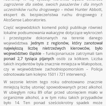
zagrożenie dla siebie, swoich pasażerów i dla innych
uczestników ruchu drogowego –
mówi Hunter Abbott,
ekspert ds. bezpieczeństwa ruchu drogowego z
AlcoSense Laboratories.
Część wojewódzkich komend policji publikuje również
lokalne podsumowania wakacyjne dotyczące wykroczeń
i przestępstw dokonanych na terenie danego
województwa.
Jednym z regionów, który zanotował
największą liczbę nietrzeźwych kierowców, było
województwo śląskie
– funkcjonariusze zatrzymali tam
ponad 2,7 tysiąca pijanych
osób za kółkiem. Liczba
takich incydentów była znacznie mniejsza w Małopolsce,
czy w województwie zachodniopomorskim – Policja
odnotowała tam kolejno 1501 i 721 interwencji.
W sezonie letnim tego roku odnotowano znacznie
mniejszą liczbę utonięć spowodowanych przez alkohol.
W ubiegłym roku 89 ofiar przed utonięciem miało w
organizmie alkohol, a w tym roku takich przypadków
było 14. Ten ponad sześciokrotny spadek może