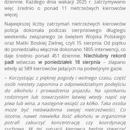
dziennie. Każdego dnia wakacji 2025 r. zatrzymywano
więc średnio o ponad 11 nietrzeźwych kierowców
więcej.
Największej liczby zatrzymań nietrzeźwych kierowców
policja dokonała podczas sierpniowego długiego
weekendu związanego ze świętem Wojska Polskiego
oraz Matki Boskiej Zielnej, czyli 15 sierpnia. Od piątku
do poniedziałku włącznie dokonano 1805 interwencji, co
daje średnio ponad 451 dziennie.
Niechlubny rekord
padł
wówczas
w poniedziałek 18 sierpnia
– złapano
wtedy aż 589 kierowców jadących na podwójnym gazie.
–
Korzystając z pięknej pogody i wolnego czasu, część
osób niestety zapomina o odpowiedzialnym podejściu
do alkoholu i prowadzenia pojazdu. Na spotkaniu
rodzinnym lub towarzyskim łatwiej wtedy napić się
piwa lub wina, a następnie wsiąść za kółko. Taka osoba
może być nieświadoma swojej nietrzeźwości. Co
istotne, nawet niewielka ilość alkoholu w organizmie
potrafi zaburzyć koncentrację czy koordynację
ruchową. W tej sytuacji kierowca będzie stwarzać