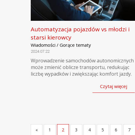
Automatyzacja pojazdów vs młodzi i
starsi kierowcy
Wiadomości / Gorące tematy
2024.07.22
Wprowadzenie samochodów autonomicznych
może zmienić oblicze transportu, redukując
liczbę wypadków i zwiększając komfort jazdy.
Czytaj więcej
«
1
2
3
4
5
6
7