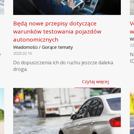
Będą nowe przepisy dotyczące
V
warunków testowania pojazdów
w
autonomicznych
W
20
Wiadomości / Gorące tematy
w
2025.02.10
N
I
Do dopuszczenia ich do ruchu jeszcze daleka
droga.
Czytaj więcej