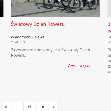
Światowy Dzień Roweru
3
w
Wiadomości / News
F
2024.06.03
20
3 czerwca obchodzony jest Światowy Dzień
P
Roweru.
p
a
Czytaj więcej
d
w
8
...
15
16
»