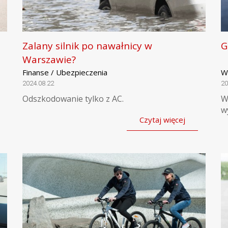
Zalany silnik po nawałnicy w
G
Warszawie?
Finanse / Ubezpieczenia
W
2024.08.22
20
Odszkodowanie tylko z AC.
W
w
Czytaj więcej