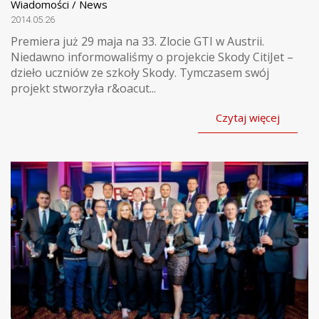
Wiadomości / News
2014.05.26
Premiera już 29 maja na 33. Zlocie GTI w Austrii.
Niedawno informowaliśmy o projekcie Skody CitiJet –
dzieło uczniów ze szkoły Skody. Tymczasem swój
projekt stworzyła r&oacut...
Czytaj więcej