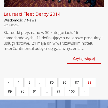
Laureaci Fleet Derby 2014
Wiadomości / News
2014.05.24
Statuetki przyznano w 30 kategoriach: 16
samochodowych i 11 definiujących najlepsze produkty i
usługi flotowe. 21 maja br. w warszawskim hotelu
InterContinental odbyła się gala wręczenia ...
Czytaj więcej
«
1
2
...
85
86
87
88
89
90
91
...
99
100
»