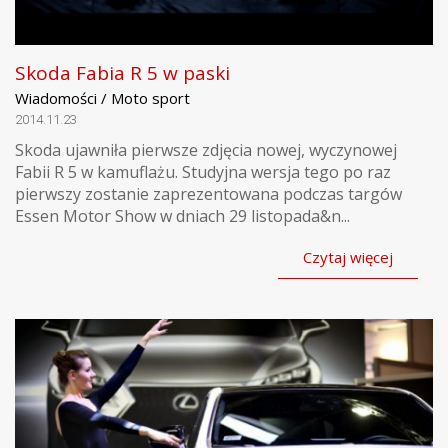
Skoda Fabia R 5 w paski
Wiadomości / Moto sport
2014.11.23
Skoda ujawniła pierwsze zdjęcia nowej, wyczynowej
Fabii R 5 w kamuflażu. Studyjna wersja tego po raz
pierwszy zostanie zaprezentowana podczas targów
Essen Motor Show w dniach 29 listopada&n...
Czytaj więcej