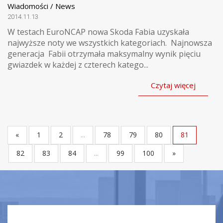
Wiadomości / News
2014.11.13
W testach EuroNCAP nowa Skoda Fabia uzyskała
najwyższe noty we wszystkich kategoriach. Najnowsza
generacja Fabii otrzymała maksymalny wynik pięciu
gwiazdek w każdej z czterech katego...
Czytaj więcej
«
1
2
...
78
79
80
81
82
83
84
...
99
100
»