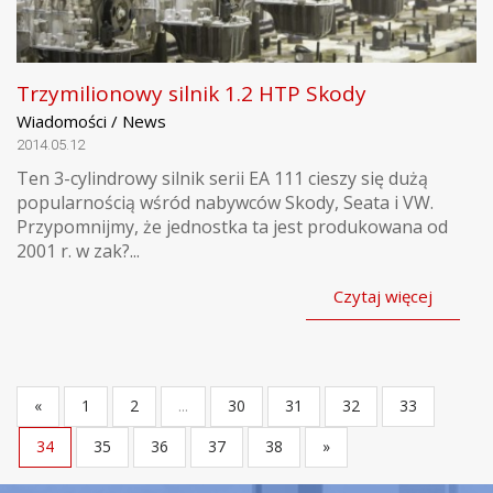
Trzymilionowy silnik 1.2 HTP Skody
Wiadomości / News
2014.05.12
Ten 3-cylindrowy silnik serii EA 111 cieszy się dużą
popularnością wśród nabywców Skody, Seata i VW.
Przypomnijmy, że jednostka ta jest produkowana od
2001 r. w zak?...
Czytaj więcej
«
1
2
...
30
31
32
33
34
35
36
37
38
»