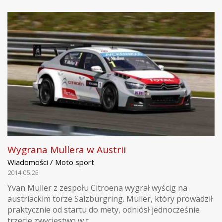
Wygrana Mullera w Austrii
Wiadomości / Moto sport
2014.05.25
Yvan Muller z zespołu Citroena wygrał wyścig na
austriackim torze Salzburgring. Muller, który prowadził
praktycznie od startu do mety, odniósł jednocześnie
trzecie zwycięstwo w t...