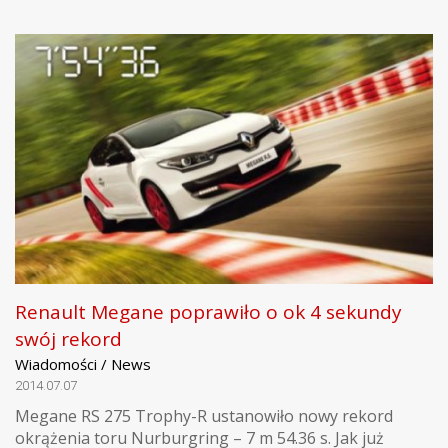
Renault Megane poprawiło o ok 4 sekundy
swój rekord
Wiadomości / News
2014.07.07
Megane RS 275 Trophy-R ustanowiło nowy rekord
okrążenia toru Nurburgring – 7 m 54.36 s. Jak już