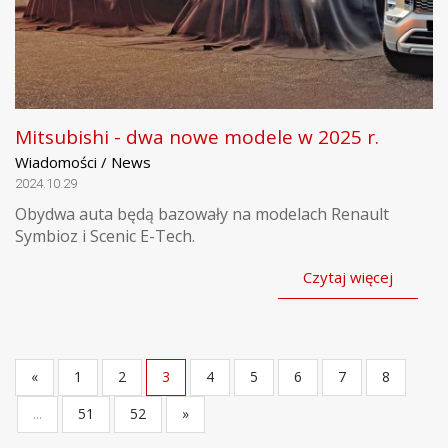
Mitsubishi - dwa nowe modele w 2025 r.
Wiadomości / News
2024.10.29
Obydwa auta będą bazowały na modelach Renault
Symbioz i Scenic E-Tech.
Czytaj więcej
«
1
2
3
4
5
6
7
8
...
51
52
»