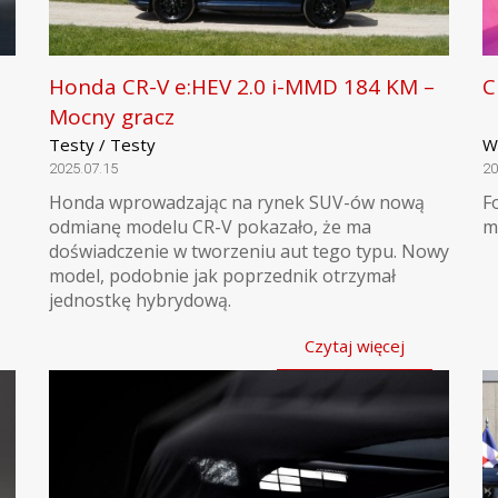
Honda CR-V e:HEV 2.0 i-MMD 184 KM –
C
Mocny gracz
Testy / Testy
W
2025.07.15
20
Honda wprowadzając na rynek SUV-ów nową
F
odmianę modelu CR-V pokazało, że ma
m
doświadczenie w tworzeniu aut tego typu. Nowy
model, podobnie jak poprzednik otrzymał
jednostkę hybrydową.
Czytaj więcej