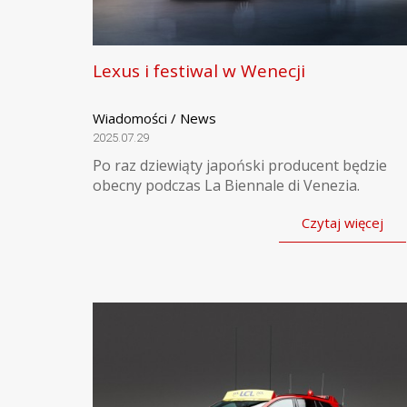
Lexus i festiwal w Wenecji
Wiadomości / News
2025.07.29
Po raz dziewiąty japoński producent będzie
obecny podczas La Biennale di Venezia.
Czytaj więcej