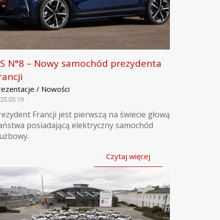
S N°8 – Nowy samochód prezydenta
rancji
rezentacje / Nowości
25.05.19
rezydent Francji jest pierwszą na świecie głową
aństwa posiadającą elektryczny samochód
łużbowy.
Czytaj więcej