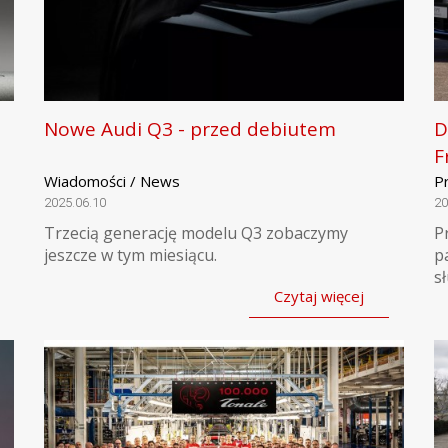
Nowe Audi Q3 - przed debiutem
D
F
Wiadomości / News
P
2025.06.10
20
Trzecią generację modelu Q3 zobaczymy
P
jeszcze w tym miesiącu.
p
s
Czytaj więcej