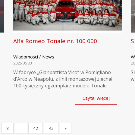
Alfa Romeo Tonale nr. 100 000
S
Wiadomości / News
W
2025.05.03
20
W fabryce „Gianbattista Vico” w Pomigliano
S
d'Arco w Neapolu, z linii montażowej zjechał
w
100-tysięczny egzemplarz modelu Tonale.
Czytaj więcej
8
...
42
43
»