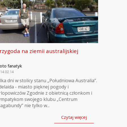
rzygoda na ziemii australijskiej
oto fanatyk
14.02.14
ilka dni w stolicy stanu „Południowa Australia”.
delaida - miasto pięknej pogody i
rlopowiczów Zgodnie z obietnicą członkom i
ympatykom swojego klubu „Centrum
agabundy” nie tylko w...
Czytaj więcej