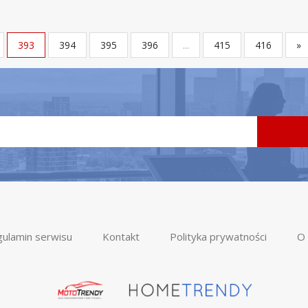
393
394
395
396
...
415
416
»
ulamin serwisu
Kontakt
Polityka prywatności
O 