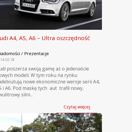
udi A4, A5, A6 – Ultra oszczędność
iadomości / Prezentacje
14.02.18
udi poszerza swoją gamę aż o jedenaście
owych modeli. W tym roku na rynku
adebiutują nowe ekonomiczne wersje serii A4,
5 i A6. Pod maskę tych aut trafił nowy,
ulitrowy silni...
Czytaj więcej