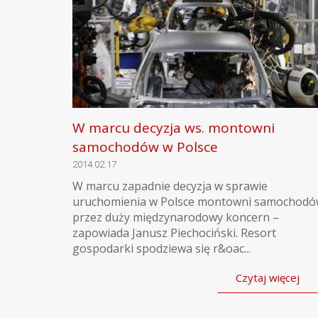
W marcu decyzja ws. montowni
samochodów w Polsce
2014.02.17
W marcu zapadnie decyzja w sprawie
uruchomienia w Polsce montowni samochod
przez duży międzynarodowy koncern –
zapowiada Janusz Piechociński. Resort
gospodarki spodziewa się r&oac...
Czytaj więcej