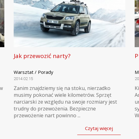
Jak przewozić narty?
P
Warsztat / Porady
M
2014.02.15
20
ów
Zanim znajdziemy się na stoku, nierzadko
K
musimy pokonać wiele kilometrów. Sprzęt
A
narciarski ze względu na swoje rozmiary jest
u
trudny do przewożenia. Bezpieczne
s
przewożenie nart powinno ...
W
Czytaj więcej