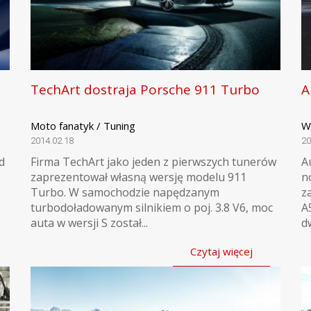
TechArt dostraja Porsche 911 Turbo
A
Moto fanatyk / Tuning
W
2014.02.18
20
d
Firma TechArt jako jeden z pierwszych tunerów
A
zaprezentował własną wersję modelu 911
n
Turbo. W samochodzie napędzanym
z
turbodoładowanym silnikiem o poj. 3.8 V6, moc
A
auta w wersji S został...
dw
Czytaj więcej