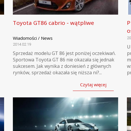
Toyota GT86 cabrio - wątpliwe
P
o
Wiadomości / News
20
2014.02.19
U
Sprzedaż modelu GT 86 jest poniżej oczekiwań.
p
Sportowa Toyota GT 86 nie okazała się jednak
m
sukcesem. Jak wynika z doniesień z głównych
w
rynków, sprzedaż okazała się niższa ni?...
pr
Czytaj więcej