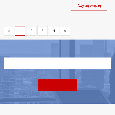
Czytaj więcej
«
1
2
3
4
»